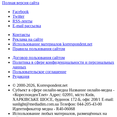
Полная версия сайта
Facebook
Twitter
RSS-ленты
E-mail рассылка
Контакты
Реклама на сайте
Использование материалов korrespondent.net
Правила пользования сайтом
Договор пользования сайтом
Политика в сфере конфиденциальности и персональных
данных
Пользовательское соглашение
Редакция
© 2000-2026, Korrespondent.net
Субъект в сфере онлайн-медиа Название онлайн-медиа -
«КореспонденТ.net» Адрес: 02091, місто Київ,
ХАРКІВСЬКЕ ШОСЕ, будинок 172-Б, офіс 208/1 E-mail:
sunlight@mediadim.com.ua
Телефон: 044-205-43-00
Идентификатор медиа - R40-06068
Использование любых материалов, размещённых на