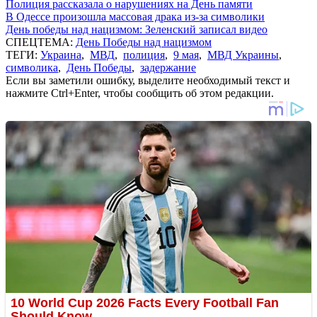
Полиция рассказала о нарушениях на День памяти
В Одессе произошла массовая драка из-за символики
День победы над нацизмом: Зеленский записал видео
СПЕЦТЕМА:
День Победы над нацизмом
ТЕГИ:
Украина
,
МВД
,
полиция
,
9 мая
,
МВД Украины
,
символика
,
День Победы
,
задержание
Если вы заметили ошибку, выделите необходимый текст и
нажмите Ctrl+Enter, чтобы сообщить об этом редакции.