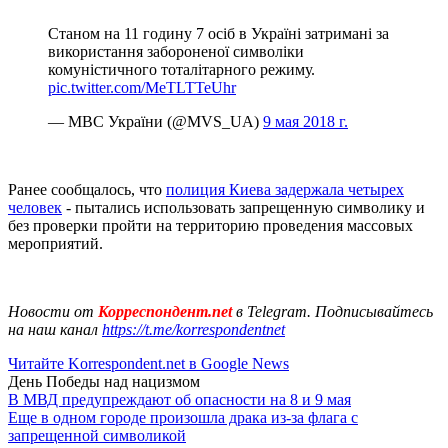
Станом на 11 годину 7 осіб в Україні затримані за
використання забороненої символіки
комуністичного тоталітарного режиму.
pic.twitter.com/MeTLTTeUhr
— МВС України (@MVS_UA)
9 мая 2018 г.
Ранее сообщалось, что
полиция Киева задержала четырех
человек
- пытались использовать запрещенную символику и
без проверки пройти на территорию проведения массовых
мероприятий.
Новости от
Корреспондент.net
в Telegram. Подписывайтесь
на наш канал
https://t.me/korrespondentnet
Читайте Korrespondent.net в Google News
День Победы над нацизмом
В МВД предупреждают об опасности на 8 и 9 мая
Еще в одном городе произошла драка из-за флага с
запрещенной символикой