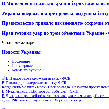
В Минобороны назвали крайний срок возвращен
Украина впервые в мире провела воздушный шту
Правительство приняло изменения по отсрочке о
Иран готовил удар по трем объектам в Украине 
Читать комментарии
Новости Украины
Последние
Популярные
Комментируемые
В Павлограде задержали агентку ФСБ
Когда связь молчит - молчит вся бригада. Связисты просят по
В Мукачевском ТЦК проводят обыски - СМИ
В Днепропетровской области из-за аварии тысячи людей остали
Дрон РФ атаковал мусоровоз в Херсоне, трое раненых