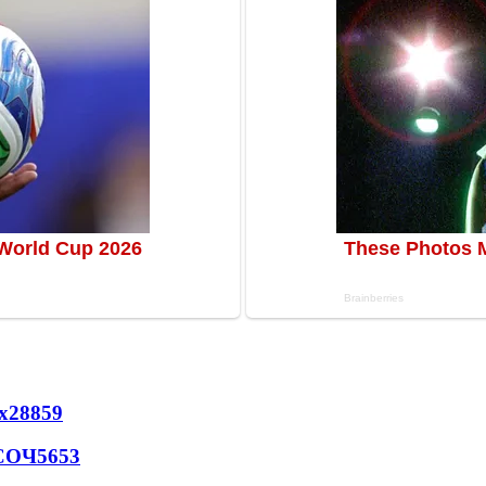
х
28859
 СОЧ
5653