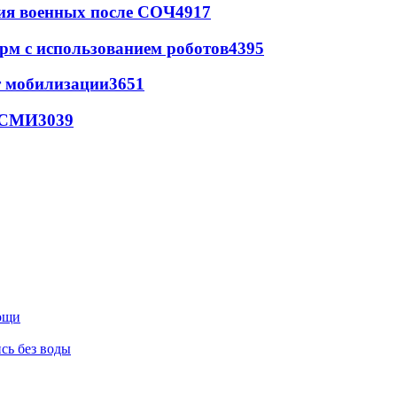
ия военных после СОЧ
4917
рм с использованием роботов
4395
т мобилизации
3651
- СМИ
3039
мощи
сь без воды