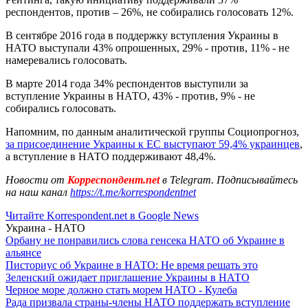
респондентов, против – 26%, не собирались голосовать 12%.
В сентябре 2016 года в поддержку вступления Украины в
НАТО выступали 43% опрошенных, 29% - против, 11% - не
намеревались голосовать.
В марте 2014 года 34% респондентов выступили за
вступление Украины в НАТО, 43% - против, 9% - не
собирались голосовать.
Напомним, по данным аналитической группы Социопрогноз,
за присоединение Украины к ЕС выступают 59,4% украинцев
,
а вступление в НАТО поддерживают 48,4%.
Новости от
Корреспондент.net
в Telegram. Подписывайтесь
на наш канал
https://t.me/korrespondentnet
Читайте Korrespondent.net в Google News
Украина - НАТО
Орбану не понравились слова генсека НАТО об Украине в
альянсе
Писториус об Украине в НАТО: Не время решать это
Зеленский ожидает приглашение Украины в НАТО
Черное море должно стать морем НАТО - Кулеба
Рада призвала страны-члены НАТО поддержать вступление