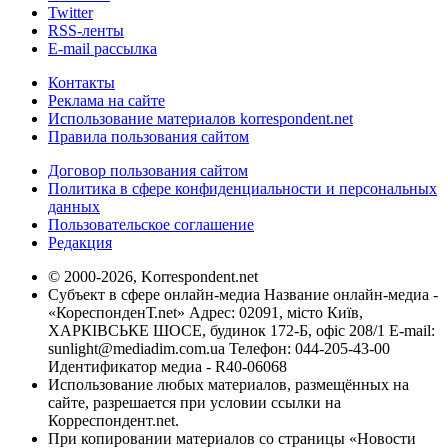
Twitter
RSS-ленты
E-mail рассылка
Контакты
Реклама на сайте
Использование материалов korrespondent.net
Правила пользования сайтом
Договор пользования сайтом
Политика в сфере конфиденциальности и персональных
данных
Пользовательское соглашение
Редакция
© 2000-2026, Korrespondent.net
Субъект в сфере онлайн-медиа Название онлайн-медиа -
«КореспонденТ.net» Адрес: 02091, місто Київ,
ХАРКІВСЬКЕ ШОСЕ, будинок 172-Б, офіс 208/1 E-mail:
sunlight@mediadim.com.ua
Телефон: 044-205-43-00
Идентификатор медиа - R40-06068
Использование любых материалов, размещённых на
сайте, разрешается при условии ссылки на
Корреспондент.net.
При копировании материалов со страницы «Новости