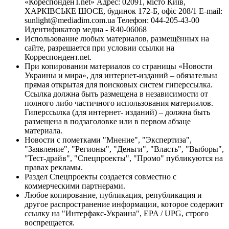
«КореспонденТ.net» Адрес: 02091, місто Київ,
ХАРКІВСЬКЕ ШОСЕ, будинок 172-Б, офіс 208/1 E-mail:
sunlight@mediadim.com.ua
Телефон: 044-205-43-00
Идентификатор медиа - R40-06068
Использование любых материалов, размещённых на
сайте, разрешается при условии ссылки на
Корреспондент.net.
При копировании материалов со страницы «Новости
Украины и мира», для интернет-изданий – обязательна
прямая открытая для поисковых систем гиперссылка.
Ссылка должна быть размещена в независимости от
полного либо частичного использования материалов.
Гиперссылка (для интернет- изданий) – должна быть
размещена в подзаголовке или в первом абзаце
материала.
Новости с пометками "Мнение", "Экспертиза",
"Заявление", "Регионы", "Деньги", "Власть", "Выборы",
"Тест-драйв", "Спецпроекты", "Промо" публикуются на
правах рекламы.
Раздел Спецпроекты создается совместно с
коммерческими партнерами.
Любое копирование, публикация, републикация и
другое распространение информации, которое содержит
ссылку на "Интерфакс-Украина", EPA / UPG, строго
воспрещается.