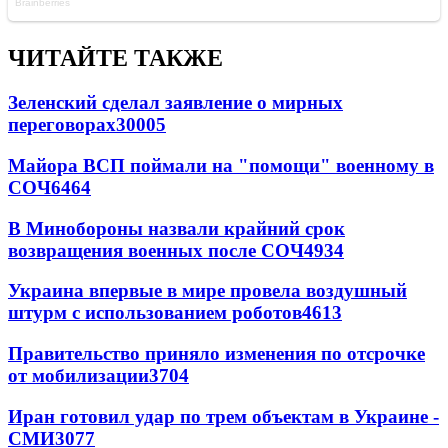
ЧИТАЙТЕ ТАКЖЕ
Зеленский сделал заявление о мирных
переговорах
30005
Майора ВСП поймали на "помощи" военному в
СОЧ
6464
В Минобороны назвали крайний срок
возвращения военных после СОЧ
4934
Украина впервые в мире провела воздушный
штурм с использованием роботов
4613
Правительство приняло изменения по отсрочке
от мобилизации
3704
Иран готовил удар по трем объектам в Украине -
СМИ
3077