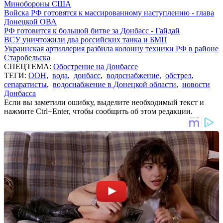
Минобороны США
Войска РФ готовятся к массированному наступлению - глава
Донецкой ОВА
РФ готовится к большой битве за Донбасс - Гайдай
ВСУ уничтожили два российских танка и БМП
Украинская артиллерия разбила колонну техники РФ в районе
Старобельска
СПЕЦТЕМА:
Обострение на Донбассе
ТЕГИ:
ООН
,
вода
,
донбасс
,
водоснабжение
,
обстрел
,
сепаратисты
,
водоснабжение в Донецкой области
,
новости
Донбасса
Если вы заметили ошибку, выделите необходимый текст и
нажмите Ctrl+Enter, чтобы сообщить об этом редакции.