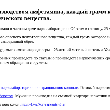
зводством амфетамина, каждый грамм кот
ического вещества.
вали в частном доме нарколабораторию. Об этом в пятницу, 25 
го опасного психотропного вещества, каждый грамм которого на
 самодельный обрез.
судимые химики-наркодилеры – 28-летний местный житель и 32-
вных производств по статьям о производстве наркотических сре
конном обращении с оружием.
 нарколабораторию по выращиванию конопли
. Готовый наркоти
боротом
. Мужчина производил на съемной квартире наркотики
а наш канал
https://t.me/korrespondentnet