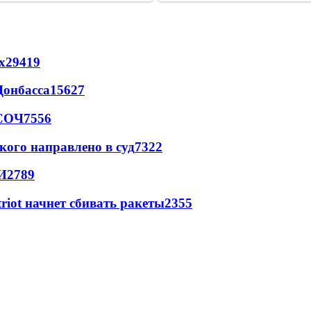
х
29419
Донбасса
15627
 СОЧ
7556
кого направлено в суд
7322
И
2789
triot начнет сбивать ракеты
2355