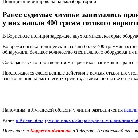
Полиция ликвидировала нарколабораторию
Ранее судимые химики занимались прои
у них нашли 400 грамм готового наркот
В Борисполе полиция задержала двух химиков, которые оборудо
Во время обыска полицейские изъяли более 400 граммов готово
обнаружили большое количество специального оборудования и
Сообщается, что производством наркотиков занимались ранее 
Продолжаются следственные действия в рамках открытых уголо
изготовления наркотических средств, а также по статье о неза
Напомним, в Луганской области у линии разграничения
нашли
Ранее
в Киеве обнаружили нарколабораторию с миллионным о
Новости от
Корреспондент.net
в Telegram. Подписывайтесь н