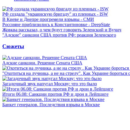
РФ создала "украинскую бригаду" из пленных - ISW
В Киеве и Днепре прогремели взрывы - СМИ
Россияне приблизились к Константиновке - DeepState
Жовква рассказал, о чем будут говорить Зеленский и Вучич
"Адские" санкции США против РФ: реакция Зеленского
Сюжеты
Адские санкции. Решение Сената США
"Охотиться на лучника, а не на стрелу". Как Украине бороться 
Загадочный звук напугал Москву: что это было
Итоги 06.08: Санкции против РФ и дрон в Лейпциге
Банкет генералов. Последствия взрыва в Москве