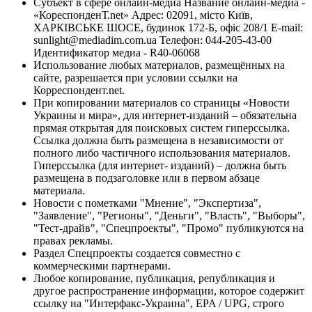
Субъект в сфере онлайн-медиа Название онлайн-медиа -
«КореспонденТ.net» Адрес: 02091, місто Київ,
ХАРКІВСЬКЕ ШОСЕ, будинок 172-Б, офіс 208/1 E-mail:
sunlight@mediadim.com.ua
Телефон: 044-205-43-00
Идентификатор медиа - R40-06068
Использование любых материалов, размещённых на
сайте, разрешается при условии ссылки на
Корреспондент.net.
При копировании материалов со страницы «Новости
Украины и мира», для интернет-изданий – обязательна
прямая открытая для поисковых систем гиперссылка.
Ссылка должна быть размещена в независимости от
полного либо частичного использования материалов.
Гиперссылка (для интернет- изданий) – должна быть
размещена в подзаголовке или в первом абзаце
материала.
Новости с пометками "Мнение", "Экспертиза",
"Заявление", "Регионы", "Деньги", "Власть", "Выборы",
"Тест-драйв", "Спецпроекты", "Промо" публикуются на
правах рекламы.
Раздел Спецпроекты создается совместно с
коммерческими партнерами.
Любое копирование, публикация, републикация и
другое распространение информации, которое содержит
ссылку на "Интерфакс-Украина", EPA / UPG, строго