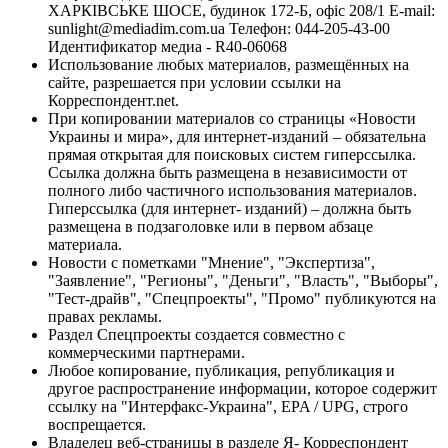
ХАРКІВСЬКЕ ШОСЕ, будинок 172-Б, офіс 208/1 E-mail:
sunlight@mediadim.com.ua
Телефон: 044-205-43-00
Идентификатор медиа - R40-06068
Использование любых материалов, размещённых на
сайте, разрешается при условии ссылки на
Корреспондент.net.
При копировании материалов со страницы «Новости
Украины и мира», для интернет-изданий – обязательна
прямая открытая для поисковых систем гиперссылка.
Ссылка должна быть размещена в независимости от
полного либо частичного использования материалов.
Гиперссылка (для интернет- изданий) – должна быть
размещена в подзаголовке или в первом абзаце
материала.
Новости с пометками "Мнение", "Экспертиза",
"Заявление", "Регионы", "Деньги", "Власть", "Выборы",
"Тест-драйв", "Спецпроекты", "Промо" публикуются на
правах рекламы.
Раздел Спецпроекты создается совместно с
коммерческими партнерами.
Любое копирование, публикация, републикация и
другое распространение информации, которое содержит
ссылку на "Интерфакс-Украина", EPA / UPG, строго
воспрещается.
Владелец веб-страницы в разделе Я- Корреспондент