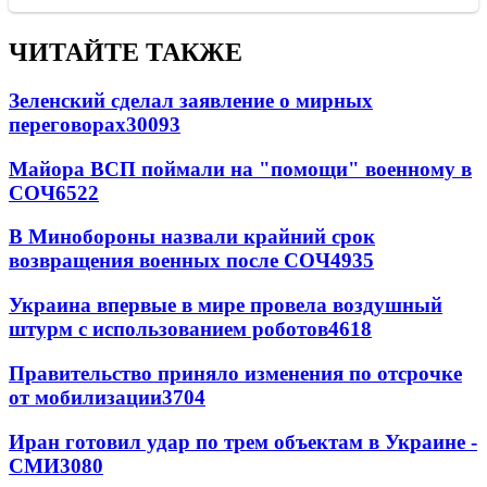
ЧИТАЙТЕ ТАКЖЕ
Зеленский сделал заявление о мирных
переговорах
30093
Майора ВСП поймали на "помощи" военному в
СОЧ
6522
В Минобороны назвали крайний срок
возвращения военных после СОЧ
4935
Украина впервые в мире провела воздушный
штурм с использованием роботов
4618
Правительство приняло изменения по отсрочке
от мобилизации
3704
Иран готовил удар по трем объектам в Украине -
СМИ
3080