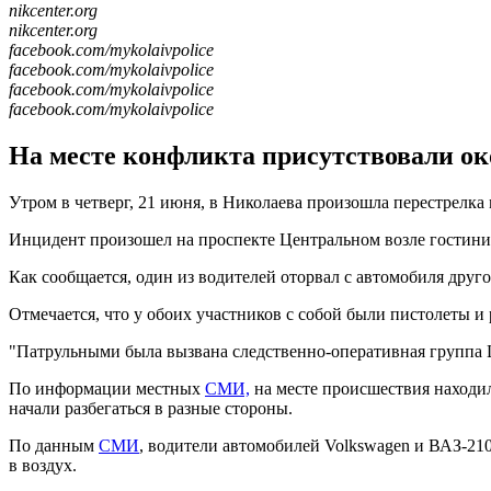
nikcenter.org
nikcenter.org
facebook.com/mykolaivpolice
facebook.com/mykolaivpolice
facebook.com/mykolaivpolice
facebook.com/mykolaivpolice
На месте конфликта присутствовали око
Утром в четверг, 21 июня, в Николаева произошла перестрелка
Инцидент произошел на проспекте Центральном возле гостини
Как сообщается, один из водителей оторвал с автомобиля друго
Отмечается, что у обоих участников с собой были пистолеты 
"Патрульными была вызвана следственно-оперативная группа Ц
По информации местных
СМИ,
на месте происшествия находили
начали разбегаться в разные стороны.
По данным
СМИ
, водители автомобилей Volkswagen и ВАЗ-210
в воздух.