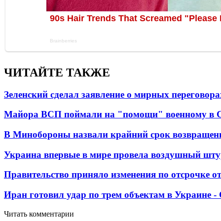
ЧИТАЙТЕ ТАКЖЕ
Зеленский сделал заявление о мирных переговора
Майора ВСП поймали на "помощи" военному в
В Минобороны назвали крайний срок возвращен
Украина впервые в мире провела воздушный шту
Правительство приняло изменения по отсрочке о
Иран готовил удар по трем объектам в Украине 
Читать комментарии