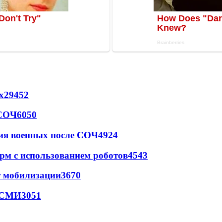
х
29452
 СОЧ
6050
ия военных после СОЧ
4924
рм с использованием роботов
4543
т мобилизации
3670
- СМИ
3051