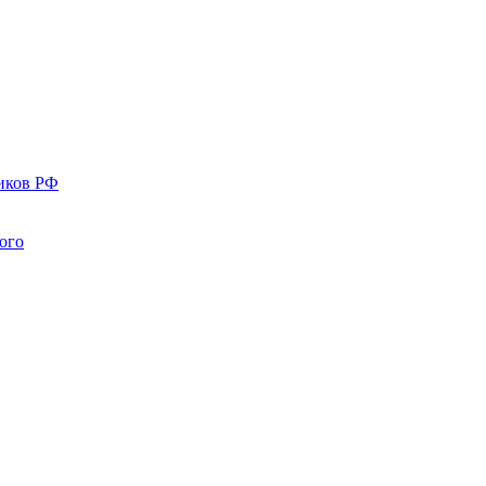
иков РФ
ого