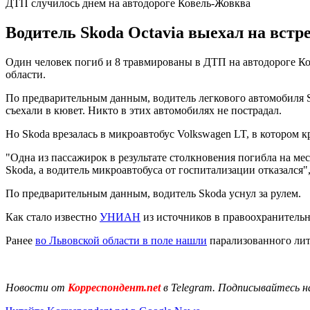
ДТП случилось днем на автодороге Ковель-Жовква
Водитель Skoda Octavia выехал на встр
Один человек погиб и 8 травмированы в ДТП на автодороге К
области.
По предварительным данным, водитель легкового автомобиля Sk
съехали в кювет. Никто в этих автомобилях не пострадал.
Но Skoda врезалась в микроавтобус Volkswagen LT, в котором к
"Одна из пассажирок в результате столкновения погибла на ме
Skoda, а водитель микроавтобуса от госпитализации отказался"
По предварительным данным, водитель Skoda уснул за рулем.
Как стало известно
УНИАН
из источников в правоохранительн
Ранее
во Львовской области в поле нашли
парализованного лит
Новости от
Корреспондент.net
в Telegram. Подписывайтесь н