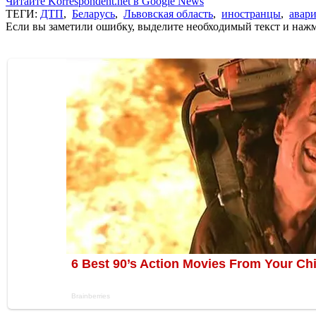
Читайте Korrespondent.net в Google News
ТЕГИ:
ДТП
,
Беларусь
,
Львовская область
,
иностранцы
,
авар
Если вы заметили ошибку, выделите необходимый текст и нажми