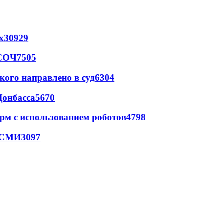
х
30929
 СОЧ
7505
кого направлено в суд
6304
Донбасса
5670
рм с использованием роботов
4798
- СМИ
3097