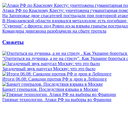
Атаки РФ по Красному Кресту: уничтожена гуманитарная помо
На Запорожье двое спасателей пострадали при повторной атак
В Николаевской области взорвался металлолом: есть погибшие
"Сувенир" с фронта: под Ровно из-за взрыва гранаты пострада
Командира дивизиона разоблачили на сбыте тротила
Сюжеты
"Охотиться на лучника, а не на стрелу". Как Украине бороться 
Загадочный звук напугал Москву: что это было
Итоги 06.08: Санкции против РФ и дрон в Лейпциге
Банкет генералов. Последствия взрыва в Москве
Грязные технологии. Атаки РФ на выборы во Франции