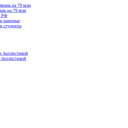
щь на 79 млн
е РФ
 и раненые
ли студенты
с баллистикой