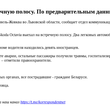
ечную полосу. По предварительным данны
овель-Жовква во Львовской области, сообщает отдел коммуника
oda Octavia выехал на встречную полосу. Два легковых автомобил
роме водителя находились девять иностранцев.
сте аварии, остальные пассажиры получили травмы, госпитализи
, – отметили правоохранители.
ых органах, все пострадавшие - граждане Беларуси.
овца.
а наш канал
https://t.me/korrespondentnet