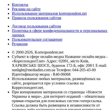
Контакты
Реклама на сайте
Использование материалов korrespondent.net
Правила пользования сайтом
Договор пользования сайтом
Политика в сфере конфиденциальности и персональных
данных
Пользовательское соглашение
Редакция
© 2000-2026, Korrespondent.net
Субъект в сфере онлайн-медиа Название онлайн-медиа -
«КореспонденТ.net» Адрес: 02091, місто Київ,
ХАРКІВСЬКЕ ШОСЕ, будинок 172-Б, офіс 208/1 E-mail:
sunlight@mediadim.com.ua
Телефон: 044-205-43-00
Идентификатор медиа - R40-06068
Использование любых материалов, размещённых на
сайте, разрешается при условии ссылки на
Корреспондент.net.
При копировании материалов со страницы «Новости
Украины и мира», для интернет-изданий – обязательна
прямая открытая для поисковых систем гиперссылка.
Ссылка должна быть размещена в независимости от
полного либо частичного использования материалов.