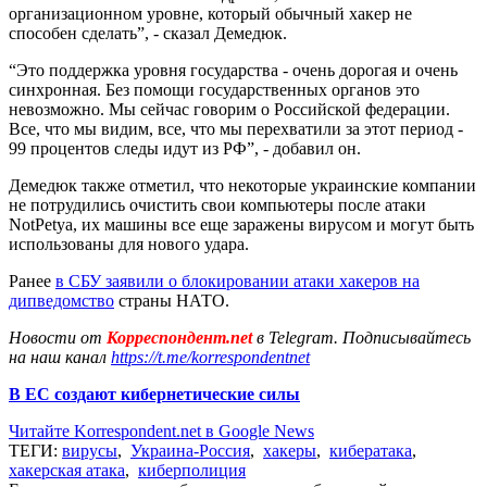
организационном уровне, который обычный хакер не
способен сделать”, - сказал Демедюк.
“Это поддержка уровня государства - очень дорогая и очень
синхронная. Без помощи государственных органов это
невозможно. Мы сейчас говорим о Российской федерации.
Все, что мы видим, все, что мы перехватили за этот период -
99 процентов следы идут из РФ”, - добавил он.
Демедюк также отметил, что некоторые украинские компании
не потрудились очистить свои компьютеры после атаки
NotPetya, их машины все еще заражены вирусом и могут быть
использованы для нового удара.
Ранее
в СБУ заявили о блокировании атаки хакеров на
дипведомство
страны НАТО.
Новости от
Корреспондент.net
в Telegram. Подписывайтесь
на наш канал
https://t.me/korrespondentnet
В ЕС создают кибернетические силы
Читайте Korrespondent.net в Google News
ТЕГИ:
вирусы
,
Украина-Россия
,
хакеры
,
кибератака
,
хакерская атака
,
киберполиция