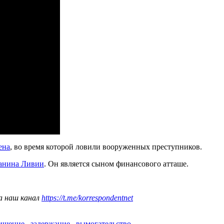
ена
, во время которой ловили вооруженных преступников.
анина Ливии
. Он является сыном финансового атташе.
а наш канал
https://t.me/korrespondentnet
ищение
,
задержание
,
вымогательство