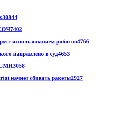
х
30844
 СОЧ
7402
рм с использованием роботов
4766
кого направлено в суд
4653
- СМИ
3058
triot начнет сбивать ракеты
2927