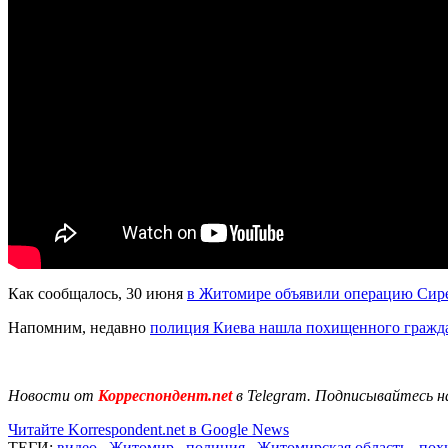
Как сообщалось, 30 июня
в Житомире объявили операцию Сир
Напомним, недавно
полиция Киева нашла похищенного гражд
Новости от
Корреспондент.net
в Telegram. Подписывайтесь н
Читайте Korrespondent.net в Google News
ТЕГИ:
видео
,
Житомир
,
полиция
,
Житомирская область
,
пох