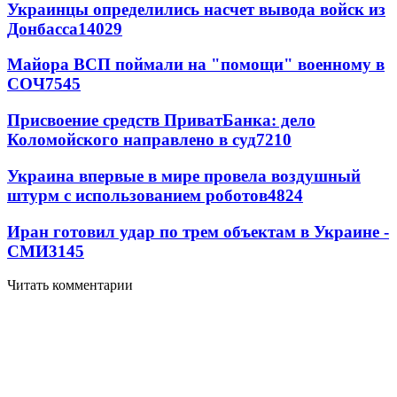
Украинцы определились насчет вывода войск из
Донбасса
14029
Майора ВСП поймали на "помощи" военному в
СОЧ
7545
Присвоение средств ПриватБанка: дело
Коломойского направлено в суд
7210
Украина впервые в мире провела воздушный
штурм с использованием роботов
4824
Иран готовил удар по трем объектам в Украине -
СМИ
3145
Читать комментарии