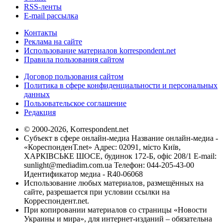
RSS-ленты
E-mail рассылка
Контакты
Реклама на сайте
Использование материалов korrespondent.net
Правила пользования сайтом
Договор пользования сайтом
Политика в сфере конфиденциальности и персональных
данных
Пользовательское соглашение
Редакция
© 2000-2026, Korrespondent.net
Субъект в сфере онлайн-медиа Название онлайн-медиа -
«КореспонденТ.net» Адрес: 02091, місто Київ,
ХАРКІВСЬКЕ ШОСЕ, будинок 172-Б, офіс 208/1 E-mail:
sunlight@mediadim.com.ua
Телефон: 044-205-43-00
Идентификатор медиа - R40-06068
Использование любых материалов, размещённых на
сайте, разрешается при условии ссылки на
Корреспондент.net.
При копировании материалов со страницы «Новости
Украины и мира», для интернет-изданий – обязательна