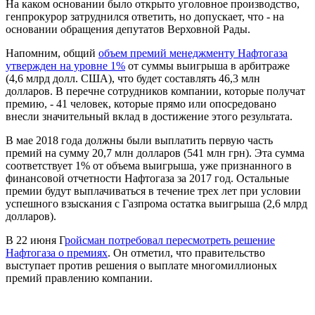
На каком основании было открыто уголовное производство,
генпрокурор затруднился ответить, но допускает, что - на
основании обращения депутатов Верховной Рады.
Напомним, общий
объем премий менеджменту Нафтогаза
утвержден на уровне 1%
от суммы выигрыша в арбитраже
(4,6 млрд долл. США), что будет составлять 46,3 млн
долларов. В перечне сотрудников компании, которые получат
премию, - 41 человек, которые прямо или опосредовано
внесли значительный вклад в достижение этого результата.
В мае 2018 года должны были выплатить первую часть
премий на сумму 20,7 млн долларов (541 млн грн). Эта сумма
соответствует 1% от объема выигрыша, уже признанного в
финансовой отчетности Нафтогаза за 2017 год. Остальные
премии будут выплачиваться в течение трех лет при условии
успешного взыскания с Газпрома остатка выигрыша (2,6 млрд
долларов).
В 22 июня Г
ройсман потребовал пересмотреть решение
Нафтогаза о премиях
. Он отметил, что правительство
выступает против решения о выплате многомиллионых
премий правлению компании.