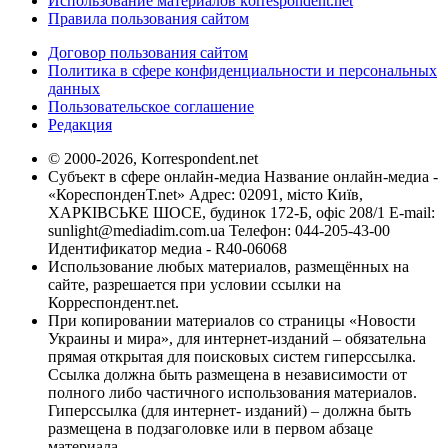
Использование материалов korrespondent.net
Правила пользования сайтом
Договор пользования сайтом
Политика в сфере конфиденциальности и персональных
данных
Пользовательское соглашение
Редакция
© 2000-2026, Korrespondent.net
Субъект в сфере онлайн-медиа Название онлайн-медиа -
«КореспонденТ.net» Адрес: 02091, місто Київ,
ХАРКІВСЬКЕ ШОСЕ, будинок 172-Б, офіс 208/1 E-mail:
sunlight@mediadim.com.ua
Телефон: 044-205-43-00
Идентификатор медиа - R40-06068
Использование любых материалов, размещённых на
сайте, разрешается при условии ссылки на
Корреспондент.net.
При копировании материалов со страницы «Новости
Украины и мира», для интернет-изданий – обязательна
прямая открытая для поисковых систем гиперссылка.
Ссылка должна быть размещена в независимости от
полного либо частичного использования материалов.
Гиперссылка (для интернет- изданий) – должна быть
размещена в подзаголовке или в первом абзаце
материала.