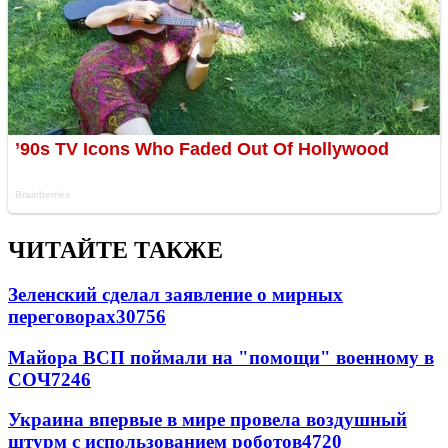
ЧИТАЙТЕ ТАКЖЕ
Зеленский сделал заявление о мирных
переговорах
30756
Майора ВСП поймали на "помощи" военному в
СОЧ
7246
Украина впервые в мире провела воздушный
штурм с использованием роботов
4720