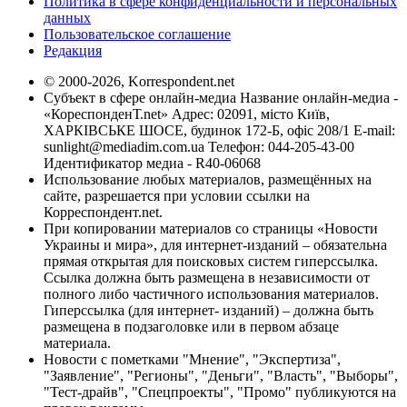
Политика в сфере конфиденциальности и персональных
данных
Пользовательское соглашение
Редакция
© 2000-2026, Korrespondent.net
Субъект в сфере онлайн-медиа Название онлайн-медиа -
«КореспонденТ.net» Адрес: 02091, місто Київ,
ХАРКІВСЬКЕ ШОСЕ, будинок 172-Б, офіс 208/1 E-mail:
sunlight@mediadim.com.ua
Телефон: 044-205-43-00
Идентификатор медиа - R40-06068
Использование любых материалов, размещённых на
сайте, разрешается при условии ссылки на
Корреспондент.net.
При копировании материалов со страницы «Новости
Украины и мира», для интернет-изданий – обязательна
прямая открытая для поисковых систем гиперссылка.
Ссылка должна быть размещена в независимости от
полного либо частичного использования материалов.
Гиперссылка (для интернет- изданий) – должна быть
размещена в подзаголовке или в первом абзаце
материала.
Новости с пометками "Мнение", "Экспертиза",
"Заявление", "Регионы", "Деньги", "Власть", "Выборы",
"Тест-драйв", "Спецпроекты", "Промо" публикуются на