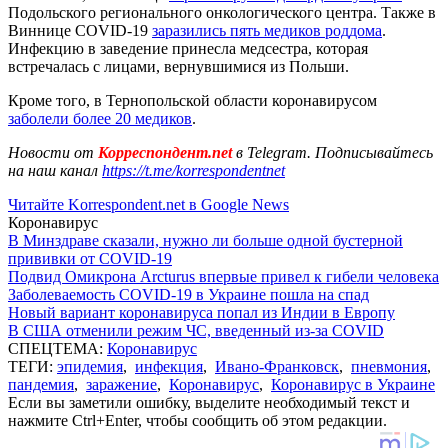
Подольского регионального онкологического центра. Также в
Виннице COVID-19
заразились пять медиков роддома
.
Инфекцию в заведение принесла медсестра, которая
встречалась с лицами, вернувшимися из Польши.
Кроме того, в Тернопольской области коронавирусом
заболели более 20 медиков
.
Новости от
Корреспондент.net
в Telegram. Подписывайтесь
на наш канал
https://t.me/korrespondentnet
Читайте Korrespondent.net в Google News
Коронавирус
В Минздраве сказали, нужно ли больше одной бустерной
прививки от COVID-19
Подвид Омикрона Arcturus впервые привел к гибели человека
Заболеваемость COVID-19 в Украине пошла на спад
Новый вариант коронавируса попал из Индии в Европу
В США отменили режим ЧС, введенный из-за COVID
СПЕЦТЕМА:
Коронавирус
ТЕГИ:
эпидемия
,
инфекция
,
Ивано-Франковск
,
пневмония
,
пандемия
,
заражение
,
Коронавирус
,
Коронавирус в Украине
Если вы заметили ошибку, выделите необходимый текст и
нажмите Ctrl+Enter, чтобы сообщить об этом редакции.