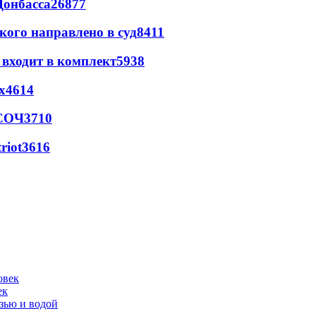
Донбасса
26877
кого направлено в суд
8411
 входит в комплект
5938
х
4614
 СОЧ
3710
riot
3616
ек
язью и водой