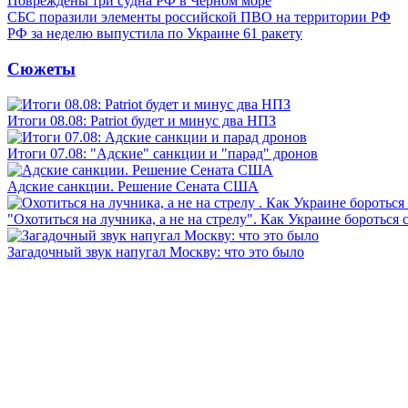
Повреждены три судна РФ в Чёрном море
СБС поразили элементы российской ПВО на территории РФ
РФ за неделю выпустила по Украине 61 ракету
Сюжеты
Итоги 08.08: Patriot будет и минус два НПЗ
Итоги 07.08: "Адские" санкции и "парад" дронов
Адские санкции. Решение Сената США
"Охотиться на лучника, а не на стрелу". Как Украине бороться 
Загадочный звук напугал Москву: что это было