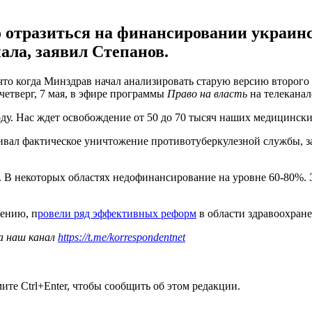
 отразиться на финансировании украинс
ала, заявил Степанов.
о когда Минздрав начал анализировать старую версию второго 
четверг, 7 мая, в эфире программы
Право на власть
на телеканал
у. Нас ждет освобождение от 50 до 70 тысяч наших медицинских
ивал фактическое уничтожение противотуберкулезной службы, з
. В некоторых областях недофинансирование на уровне 60-80%.
нению, п
ровели ряд эффективных реформ
в области здравоохран
а наш канал
https://t.me/korrespondentnet
те Ctrl+Enter, чтобы сообщить об этом редакции.