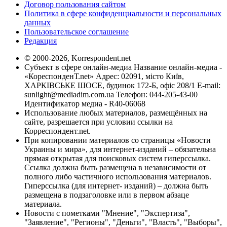
Договор пользования сайтом
Политика в сфере конфиденциальности и персональных
данных
Пользовательское соглашение
Редакция
© 2000-2026, Korrespondent.net
Субъект в сфере онлайн-медиа Название онлайн-медиа -
«КореспонденТ.net» Адрес: 02091, місто Київ,
ХАРКІВСЬКЕ ШОСЕ, будинок 172-Б, офіс 208/1 E-mail:
sunlight@mediadim.com.ua
Телефон: 044-205-43-00
Идентификатор медиа - R40-06068
Использование любых материалов, размещённых на
сайте, разрешается при условии ссылки на
Корреспондент.net.
При копировании материалов со страницы «Новости
Украины и мира», для интернет-изданий – обязательна
прямая открытая для поисковых систем гиперссылка.
Ссылка должна быть размещена в независимости от
полного либо частичного использования материалов.
Гиперссылка (для интернет- изданий) – должна быть
размещена в подзаголовке или в первом абзаце
материала.
Новости с пометками "Мнение", "Экспертиза",
"Заявление", "Регионы", "Деньги", "Власть", "Выборы",