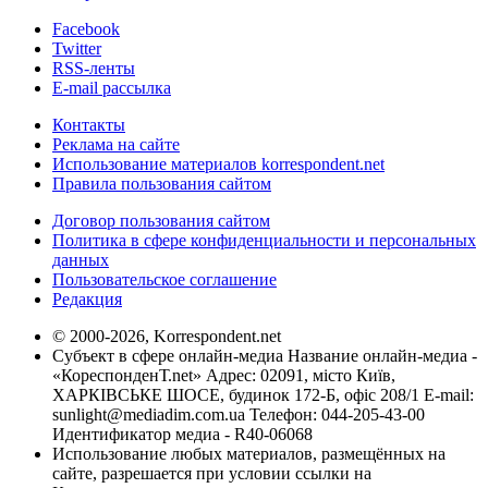
Facebook
Twitter
RSS-ленты
E-mail рассылка
Контакты
Реклама на сайте
Использование материалов korrespondent.net
Правила пользования сайтом
Договор пользования сайтом
Политика в сфере конфиденциальности и персональных
данных
Пользовательское соглашение
Редакция
© 2000-2026, Korrespondent.net
Субъект в сфере онлайн-медиа Название онлайн-медиа -
«КореспонденТ.net» Адрес: 02091, місто Київ,
ХАРКІВСЬКЕ ШОСЕ, будинок 172-Б, офіс 208/1 E-mail:
sunlight@mediadim.com.ua
Телефон: 044-205-43-00
Идентификатор медиа - R40-06068
Использование любых материалов, размещённых на
сайте, разрешается при условии ссылки на