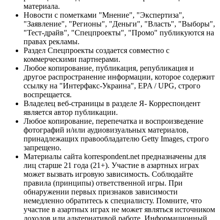
материала.
Новости с пометками "Мнение", "Экспертиза",
"Заявление", "Регионы", "Деньги", "Власть", "Выборы",
"Тест-драйв", "Спецпроекты", "Промо" публикуются на
правах рекламы.
Раздел Спецпроекты создается совместно с
коммерческими партнерами.
Любое копирование, публикация, републикация и
другое распространение информации, которое содержит
ссылку на "Интерфакс-Украина", EPA / UPG, строго
воспрещается.
Владелец веб-страницы в разделе Я- Корреспондент
является автор публикации.
Любое копирование, перепечатка и воспроизведение
фотографий и/или аудиовизуальных материалов,
принадлежащих правообладателю Getty Images, строго
запрещено.
Материалы сайта korrespondent.net предназначены для
лиц старше 21 года (21+). Участие в азартных играх
может вызвать игровую зависимость. Соблюдайте
правила (принципы) ответственной игры. При
обнаружении первых признаков зависимости
немедленно обратитесь к специалисту. Помните, что
участие в азартных играх не может являться источником
доходов или альтернативой работе. Информационный