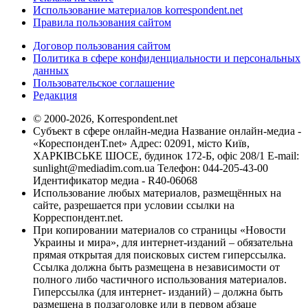
Использование материалов korrespondent.net
Правила пользования сайтом
Договор пользования сайтом
Политика в сфере конфиденциальности и персональных
данных
Пользовательское соглашение
Редакция
© 2000-2026, Korrespondent.net
Субъект в сфере онлайн-медиа Название онлайн-медиа -
«КореспонденТ.net» Адрес: 02091, місто Київ,
ХАРКІВСЬКЕ ШОСЕ, будинок 172-Б, офіс 208/1 E-mail:
sunlight@mediadim.com.ua
Телефон: 044-205-43-00
Идентификатор медиа - R40-06068
Использование любых материалов, размещённых на
сайте, разрешается при условии ссылки на
Корреспондент.net.
При копировании материалов со страницы «Новости
Украины и мира», для интернет-изданий – обязательна
прямая открытая для поисковых систем гиперссылка.
Ссылка должна быть размещена в независимости от
полного либо частичного использования материалов.
Гиперссылка (для интернет- изданий) – должна быть
размещена в подзаголовке или в первом абзаце