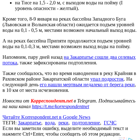
на Тисе на 1,5 - 2,0 м, с выходом воды на пойму (I
уровень опасности - желтый).
Кроме того, 8-9 января на реках бассейна Западного Буга
(Львовская и Волынская области) ожидается подъем уровней
воды на 0,1 - 0,5 м, местами возможен начальный выход воды.
А на реках бассейна Припяти продолжится подъем уровней
воды на 0,1-0,3 м, местами возможен выход воды на пойму.
Напомним, пару дней назад
на Закарпатье сошли два селевых
потока
, также зафиксированы подтопления.
Также сообщалось, что во время наводнения в реку Крайняя в
Раховском районе Закарпатской области
упал подросток
. На
следующий день
его нашли мертвым недалеко от берега реки
,
в 10 км от места исчезновения.
Новости от
Корреспондент.net
в Telegram. Подписывайтесь
на наш канал
https://t.me/korrespondentnet
Читайте Korrespondent.net в Google News
ТЕГИ:
Закарпатье
,
вода
,
реки
,
подтопление
,
ГСЧС
Если вы заметили ошибку, выделите необходимый текст и
нажмите Ctrl+Enter, чтобы сообщить об этом редакции.