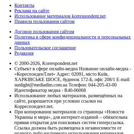
Контакты
Реклама на сайте
Использование материалов korrespondent.net
Правила пользования сайтом
Договор пользования сайтом
Политика в сфере конфиденциальности и персональных
данных
Пользовательское соглашение
Редакция
© 2000-2026, Korrespondent.net
Субъект в сфере онлайн-медиа Название онлайн-медиа -
«КореспонденТ.net» Адрес: 02091, місто Київ,
ХАРКІВСЬКЕ ШОСЕ, будинок 172-Б, офіс 208/1 E-mail:
sunlight@mediadim.com.ua
Телефон: 044-205-43-00
Идентификатор медиа - R40-06068
Использование любых материалов, размещённых на
сайте, разрешается при условии ссылки на
Корреспондент.net.
При копировании материалов со страницы «Новости
Украины и мира», для интернет-изданий – обязательна
прямая открытая для поисковых систем гиперссылка.
Ссылка должна быть размещена в независимости от
полного либо частичного использования материалов.