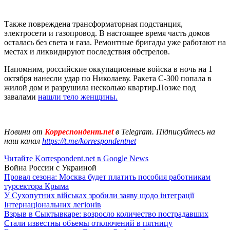
Также повреждена трансформаторная подстанция,
электросети и газопровод. В настоящее время часть домов
осталась без света и газа. Ремонтные бригады уже работают на
местах и ​​ликвидируют последствия обстрелов.
Напомним, российские оккупационные войска в ночь на 1
октября нанесли удар по Николаеву. Ракета С-300 попала в
жилой дом и разрушила несколько квартир.Позже под
завалами
нашли тело женщины.
Новини от
Корреспондент.net
в Telegram. Підписуйтесь на
наш канал
https://t.me/korrespondentnet
Читайте Korrespondent.net в Google News
Война России с Украиной
Провал сезона: Москва будет платить пособия работникам
турсектора Крыма
У Сухопутних військах зробили заяву щодо інтеграції
Інтернаціональних легіонів
Взрыв в Сыктывкаре: возросло количество пострадавших
Стали известны объемы отключений в пятницу