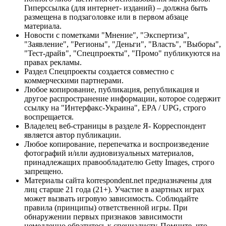
Гиперссылка (для интернет- изданий) – должна быть
размещена в подзаголовке или в первом абзаце
материала.
Новости с пометками "Мнение", "Экспертиза",
"Заявление", "Регионы", "Деньги", "Власть", "Выборы",
"Тест-драйв", "Спецпроекты", "Промо" публикуются на
правах рекламы.
Раздел Спецпроекты создается совместно с
коммерческими партнерами.
Любое копирование, публикация, републикация и
другое распространение информации, которое содержит
ссылку на "Интерфакс-Украина", EPA / UPG, строго
воспрещается.
Владелец веб-страницы в разделе Я- Корреспондент
является автор публикации.
Любое копирование, перепечатка и воспроизведение
фотографий и/или аудиовизуальных материалов,
принадлежащих правообладателю Getty Images, строго
запрещено.
Материалы сайта korrespondent.net предназначены для
лиц старше 21 года (21+). Участие в азартных играх
может вызвать игровую зависимость. Соблюдайте
правила (принципы) ответственной игры. При
обнаружении первых признаков зависимости
немедленно обратитесь к специалисту. Помните, что