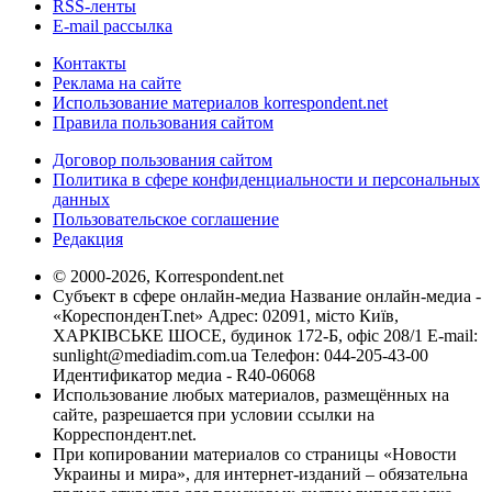
RSS-ленты
E-mail рассылка
Контакты
Реклама на сайте
Использование материалов korrespondent.net
Правила пользования сайтом
Договор пользования сайтом
Политика в сфере конфиденциальности и персональных
данных
Пользовательское соглашение
Редакция
© 2000-2026, Korrespondent.net
Субъект в сфере онлайн-медиа Название онлайн-медиа -
«КореспонденТ.net» Адрес: 02091, місто Київ,
ХАРКІВСЬКЕ ШОСЕ, будинок 172-Б, офіс 208/1 E-mail:
sunlight@mediadim.com.ua
Телефон: 044-205-43-00
Идентификатор медиа - R40-06068
Использование любых материалов, размещённых на
сайте, разрешается при условии ссылки на
Корреспондент.net.
При копировании материалов со страницы «Новости
Украины и мира», для интернет-изданий – обязательна