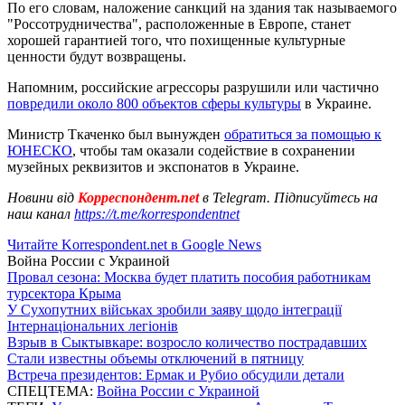
По его словам, наложение санкций на здания так называемого
"Россотрудничества", расположенные в Европе, станет
хорошей гарантией того, что похищенные культурные
ценности будут возвращены.
Напомним, российские агрессоры разрушили или частично
повредили около 800 объектов сферы культуры
в Украине.
Министр Ткаченко был вынужден
обратиться за помощью к
ЮНЕСКО
, чтобы там оказали содействие в сохранении
музейных реквизитов и экспонатов в Украине.
Новини від
Корреспондент.net
в Telegram. Підписуйтесь на
наш канал
https://t.me/korrespondentnet
Читайте Korrespondent.net в Google News
Война России с Украиной
Провал сезона: Москва будет платить пособия работникам
турсектора Крыма
У Сухопутних військах зробили заяву щодо інтеграції
Інтернаціональних легіонів
Взрыв в Сыктывкаре: возросло количество пострадавших
Стали известны объемы отключений в пятницу
Встреча президентов: Ермак и Рубио обсудили детали
СПЕЦТЕМА:
Война России с Украиной