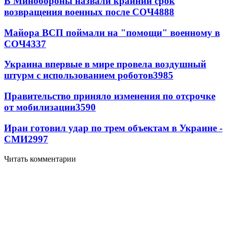
В Минобороны назвали крайний срок
возвращения военных после СОЧ
4888
Майора ВСП поймали на "помощи" военному в
СОЧ
4337
Украина впервые в мире провела воздушный
штурм с использованием роботов
3985
Правительство приняло изменения по отсрочке
от мобилизации
3590
Иран готовил удар по трем объектам в Украине -
СМИ
2997
Читать комментарии