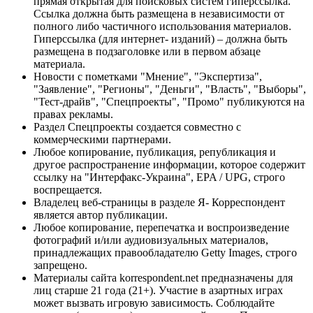
прямая открытая для поисковых систем гиперссылка.
Ссылка должна быть размещена в независимости от
полного либо частичного использования материалов.
Гиперссылка (для интернет- изданий) – должна быть
размещена в подзаголовке или в первом абзаце
материала.
Новости с пометками "Мнение", "Экспертиза",
"Заявление", "Регионы", "Деньги", "Власть", "Выборы",
"Тест-драйв", "Спецпроекты", "Промо" публикуются на
правах рекламы.
Раздел Спецпроекты создается совместно с
коммерческими партнерами.
Любое копирование, публикация, републикация и
другое распространение информации, которое содержит
ссылку на "Интерфакс-Украина", EPA / UPG, строго
воспрещается.
Владелец веб-страницы в разделе Я- Корреспондент
является автор публикации.
Любое копирование, перепечатка и воспроизведение
фотографий и/или аудиовизуальных материалов,
принадлежащих правообладателю Getty Images, строго
запрещено.
Материалы сайта korrespondent.net предназначены для
лиц старше 21 года (21+). Участие в азартных играх
может вызвать игровую зависимость. Соблюдайте