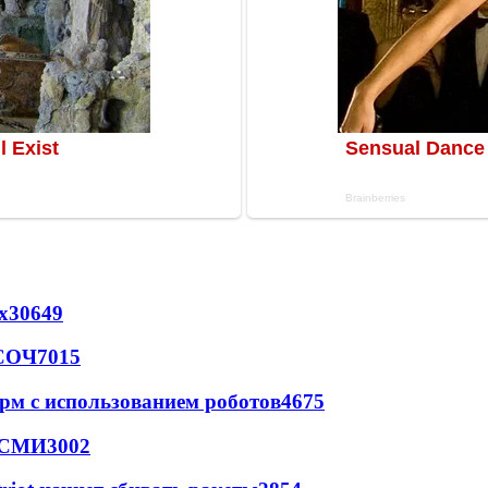
х
30649
 СОЧ
7015
рм с использованием роботов
4675
- СМИ
3002