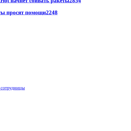
triot начнет сбивать ракеты
2854
сты просят помощи
2248
е сотрудницы