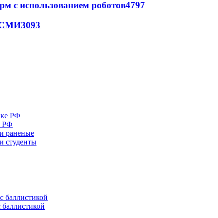
рм с использованием роботов
4797
- СМИ
3093
е РФ
 и раненые
ли студенты
с баллистикой