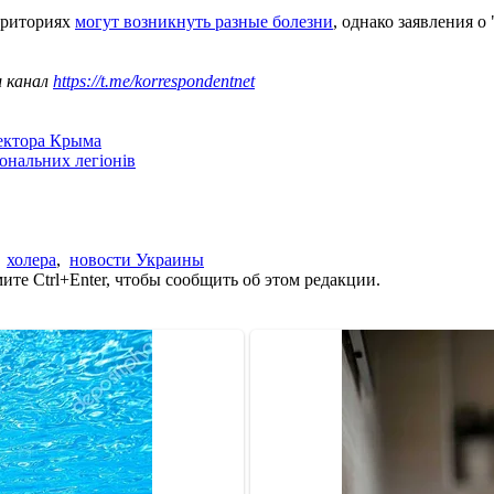
рриториях
могут возникнуть разные болезни
, однако заявления 
ш канал
https://t.me/korrespondentnet
сектора Крыма
іональних легіонів
,
холера
,
новости Украины
те Ctrl+Enter, чтобы сообщить об этом редакции.