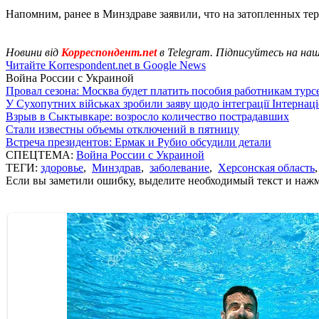
Напомним, ранее в Минздраве заявили, что на затопленных те
Новини від
Корреспондент.net
в Telegram. Підписуйтесь на на
Читайте Korrespondent.net в Google News
Война России с Украиной
Провал сезона: Москва будет платить пособия работникам тур
У Сухопутних військах зробили заяву щодо інтеграції Інтернац
Взрыв в Сыктывкаре: возросло количество пострадавших
Стали известны объемы отключений в пятницу
Встреча президентов: Ермак и Рубио обсудили детали
СПЕЦТЕМА:
Война России с Украиной
ТЕГИ:
здоровье
,
Минздрав
,
заболевание
,
Херсонская область
Если вы заметили ошибку, выделите необходимый текст и нажми