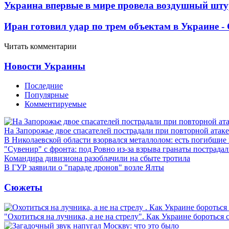
Украина впервые в мире провела воздушный шту
Иран готовил удар по трем объектам в Украине 
Читать комментарии
Новости Украины
Последние
Популярные
Комментируемые
На Запорожье двое спасателей пострадали при повторной атак
В Николаевской области взорвался металлолом: есть погибшие
"Сувенир" с фронта: под Ровно из-за взрыва гранаты пострада
Командира дивизиона разоблачили на сбыте тротила
В ГУР заявили о "параде дронов" возле Ялты
Сюжеты
"Охотиться на лучника, а не на стрелу". Как Украине бороться 