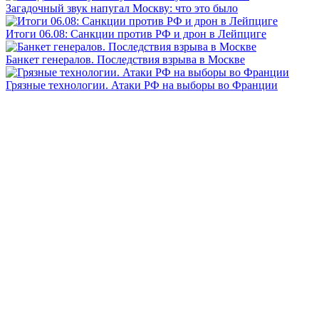
Загадочный звук напугал Москву: что это было
Итоги 06.08: Санкции против РФ и дрон в Лейпциге
Банкет генералов. Последствия взрыва в Москве
Грязные технологии. Атаки РФ на выборы во Франции