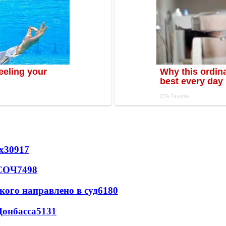
х
30917
 СОЧ
7498
кого направлено в суд
6180
Донбасса
5131