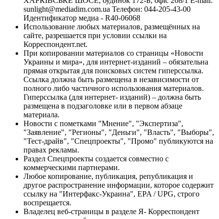
ХАРКІВСЬКЕ ШОСЕ, будинок 172-Б, офіс 208/1 E-mail:
sunlight@mediadim.com.ua
Телефон: 044-205-43-00
Идентификатор медиа - R40-06068
Использование любых материалов, размещённых на
сайте, разрешается при условии ссылки на
Корреспондент.net.
При копировании материалов со страницы «Новости
Украины и мира», для интернет-изданий – обязательна
прямая открытая для поисковых систем гиперссылка.
Ссылка должна быть размещена в независимости от
полного либо частичного использования материалов.
Гиперссылка (для интернет- изданий) – должна быть
размещена в подзаголовке или в первом абзаце
материала.
Новости с пометками "Мнение", "Экспертиза",
"Заявление", "Регионы", "Деньги", "Власть", "Выборы",
"Тест-драйв", "Спецпроекты", "Промо" публикуются на
правах рекламы.
Раздел Спецпроекты создается совместно с
коммерческими партнерами.
Любое копирование, публикация, републикация и
другое распространение информации, которое содержит
ссылку на "Интерфакс-Украина", EPA / UPG, строго
воспрещается.
Владелец веб-страницы в разделе Я- Корреспондент