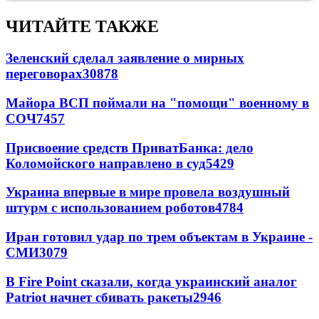
ЧИТАЙТЕ ТАКЖЕ
Зеленский сделал заявление о мирных
переговорах
30878
Майора ВСП поймали на "помощи" военному в
СОЧ
7457
Присвоение средств ПриватБанка: дело
Коломойского направлено в суд
5429
Украина впервые в мире провела воздушный
штурм с использованием роботов
4784
Иран готовил удар по трем объектам в Украине -
СМИ
3079
В Fire Point сказали, когда украинский аналог
Patriot начнет сбивать ракеты
2946