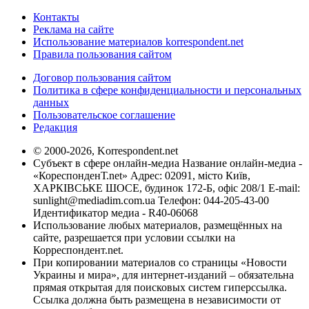
Контакты
Реклама на сайте
Использование материалов korrespondent.net
Правила пользования сайтом
Договор пользования сайтом
Политика в сфере конфиденциальности и персональных
данных
Пользовательское соглашение
Редакция
© 2000-2026, Korrespondent.net
Субъект в сфере онлайн-медиа Название онлайн-медиа -
«КореспонденТ.net» Адрес: 02091, місто Київ,
ХАРКІВСЬКЕ ШОСЕ, будинок 172-Б, офіс 208/1 E-mail:
sunlight@mediadim.com.ua
Телефон: 044-205-43-00
Идентификатор медиа - R40-06068
Использование любых материалов, размещённых на
сайте, разрешается при условии ссылки на
Корреспондент.net.
При копировании материалов со страницы «Новости
Украины и мира», для интернет-изданий – обязательна
прямая открытая для поисковых систем гиперссылка.
Ссылка должна быть размещена в независимости от