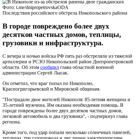
Фото: t.me/dnipropetrovskaODA
Последствия российского обстрела Никопольского района
В городе повреждено более двух
десятков частных домов, теплицы,
грузовики и инфраструктура.
С вечера и ночью войска РФ пять раз обстреляли из тяжелой
артиллерии и РСЗО Никопольский район Днепропетровской
области. Об этом
сообщил
глава областной военной
администрации Сергей Лысак.
Он отметил, что враг попал по Никополю,
Красногригорьевской и Мировской общинам.
"Пострадали двое жителей Никополя: 85-летняя женщина и
35-летний мужчина. Им оказана необходимая помощь. В
городе повреждены более двух десятков частных домов,
легковой автомобиль и два грузовика", - подчеркнул глава
региона.
Кроме того, под удар попали несколько солнечных панелей,
теплицы, три газопровода и две линии электропередачи.