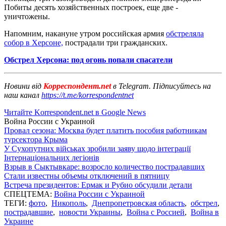
Побиты десять хозяйственных построек, еще две -
уничтожены.
Напомним, накануне утром российская армия
обстреляла
собор в Херсоне,
пострадали три гражданских.
Обстрел Херсона: под огонь попали спасатели
Новини від
Корреспондент.net
в Telegram. Підписуйтесь на
наш канал
https://t.me/korrespondentnet
Читайте Korrespondent.net в Google News
Война России с Украиной
Провал сезона: Москва будет платить пособия работникам
турсектора Крыма
У Сухопутних військах зробили заяву щодо інтеграції
Інтернаціональних легіонів
Взрыв в Сыктывкаре: возросло количество пострадавших
Стали известны объемы отключений в пятницу
Встреча президентов: Ермак и Рубио обсудили детали
СПЕЦТЕМА:
Война России с Украиной
ТЕГИ:
фото
,
Никополь
,
Днепропетровская область
,
обстрел
,
пострадавшие
,
новости Украины
,
Война с Россией
,
Война в
Украине