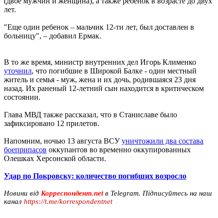
(двое мужчин и женщина), а также ребенок в возрасте до двух
лет.
"Еще один ребенок – мальчик 12-ти лет, был доставлен в
больницу", – добавил Ермак.
В то же время, министр внутренних дел Игорь Клименко
уточнил
, что погибшие в Широкой Балке - один местный
житель и семья - муж, жена и их дочь, родившаяся 23 дня
назад. Их раненый 12-летний сын находится в критическом
состоянии.
Глава МВД также рассказал, что в Станиславе было
зафиксировано 12 прилетов.
Напомним, ночью 13 августа ВСУ
уничтожили два состава
боеприпасов
оккупантов во временно оккупированных
Олешках Херсонской области.
Удар по Покровску: количество погибших возросло
Новини від
Корреспондент.net
в Telegram. Підписуйтесь на наш
канал
https://t.me/korrespondentnet