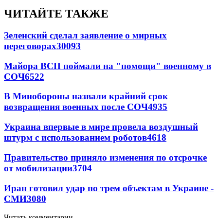
ЧИТАЙТЕ ТАКЖЕ
Зеленский сделал заявление о мирных
переговорах
30093
Майора ВСП поймали на "помощи" военному в
СОЧ
6522
В Минобороны назвали крайний срок
возвращения военных после СОЧ
4935
Украина впервые в мире провела воздушный
штурм с использованием роботов
4618
Правительство приняло изменения по отсрочке
от мобилизации
3704
Иран готовил удар по трем объектам в Украине -
СМИ
3080
Читать комментарии