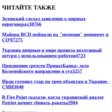
ЧИТАЙТЕ ТАКЖЕ
Зеленский сделал заявление о мирных
переговорах
30766
Майора ВСП поймали на "помощи" военному в
СОЧ
7275
Украина впервые в мире провела воздушный
штурм с использованием роботов
4723
Присвоение средств ПриватБанка: дело
Коломойского направлено в суд
3257
Иран готовил удар по трем объектам в Украине -
СМИ
3040
В Fire Point сказали, когда украинский аналог
Patriot начнет сбивать ракеты
2904