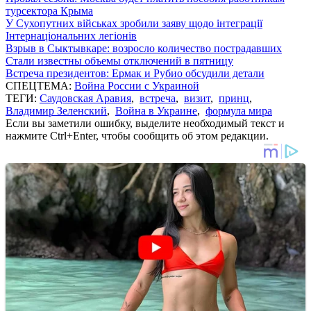
турсектора Крыма
У Сухопутних військах зробили заяву щодо інтеграції
Інтернаціональних легіонів
Взрыв в Сыктывкаре: возросло количество пострадавших
Стали известны объемы отключений в пятницу
Встреча президентов: Ермак и Рубио обсудили детали
СПЕЦТЕМА:
Война России с Украиной
ТЕГИ:
Саудовская Аравия
,
встреча
,
визит
,
принц
,
Владимир Зеленский
,
Война в Украине
,
формула мира
Если вы заметили ошибку, выделите необходимый текст и
нажмите Ctrl+Enter, чтобы сообщить об этом редакции.