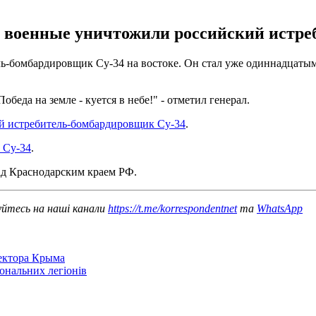
 военные уничтожили российский истре
ь-бомбардировщик Су-34 на востоке. Он стал уже одиннадцатым
беда на земле - куется в небе!" - отметил генерал.
й истребитель-бомбардировщик Су-34
.
 Су-34
.
д Краснодарским краем РФ.
уйтесь на наші канали
https://t.me/korrespondentnet
та
WhatsApp
сектора Крыма
іональних легіонів