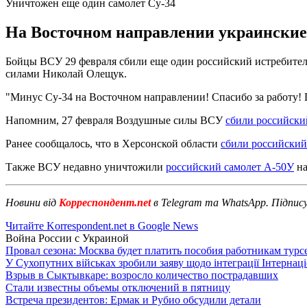
Уничтожен еще один самолет Су-34
На Восточном направлении украинские
Бойцы ВСУ 29 февраля сбили еще один российский истребител
силами Николай Олещук.
"Минус Су-34 на Восточном направлении! Спасибо за работу! По
Напомним, 27 февраля Воздушные силы ВСУ
сбили российски
Ранее сообщалось, что в Херсонской области
сбили российский
Также ВСУ недавно уничтожили
российский самолет А-50У
на
Новини від
Корреспондент.net
в Telegram та WhatsApp. Підпис
Читайте Korrespondent.net в Google News
Война России с Украиной
Провал сезона: Москва будет платить пособия работникам тур
У Сухопутних військах зробили заяву щодо інтеграції Інтернац
Взрыв в Сыктывкаре: возросло количество пострадавших
Стали известны объемы отключений в пятницу
Встреча президентов: Ермак и Рубио обсудили детали