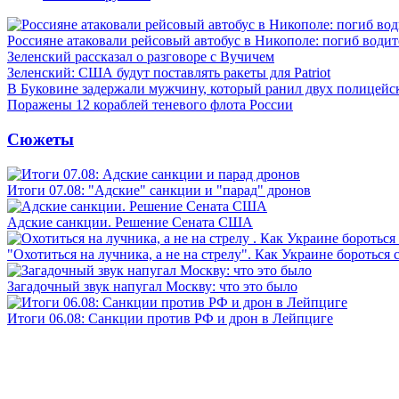
Россияне атаковали рейсовый автобус в Никополе: погиб водит
Зеленский рассказал о разговоре с Вучичем
Зеленский: США будут поставлять ракеты для Patriot
В Буковине задержали мужчину, который ранил двух полицейс
Поражены 12 кораблей теневого флота России
Сюжеты
Итоги 07.08: "Адские" санкции и "парад" дронов
Адские санкции. Решение Сената США
"Охотиться на лучника, а не на стрелу". Как Украине бороться 
Загадочный звук напугал Москву: что это было
Итоги 06.08: Санкции против РФ и дрон в Лейпциге