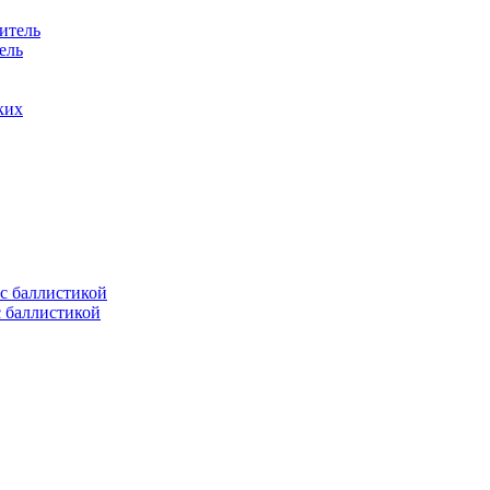
ель
ких
с баллистикой