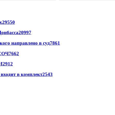
х
29550
Донбасса
20997
кого направлено в суд
7861
 СОЧ
7662
И
2912
 входит в комплект
2543