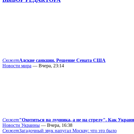
Сюжет
Адские санкции. Решение Сената США
Новости мира
— Вчера, 23:14
Сюжет
"Охотиться на лучника, а не на стрелу". Как Украи
Новости Украины
— Вчера, 16:38
Сюжет
Загадочный звук напугал Москву: что это было