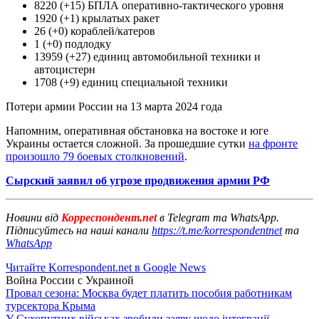
8220 (+15) БПЛА оперативно-тактического уровня
1920 (+1) крылатых ракет
26 (+0) кораблей/катеров
1 (+0) подлодку
13959 (+27) единиц автомобильной техники и
автоцистерн
1708 (+9) единиц специальной техники
Потери армии России на 13 марта 2024 года
Напомним, оперативная обстановка на востоке и юге
Украины остается сложной. За прошедшие сутки
на фронте
произошло 79 боевых столкновений
.
Сырский заявил об угрозе продвижения армии РФ
Новини від
Корреспондент.net
в Telegram та WhatsApp.
Підписуйтесь на наші канали
https://t.me/korrespondentnet
та
WhatsApp
Читайте Korrespondent.net в Google News
Война России с Украиной
Провал сезона: Москва будет платить пособия работникам
турсектора Крыма
У Сухопутних військах зробили заяву щодо інтеграції