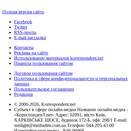
Полная версия сайта
Facebook
Twitter
RSS-ленты
E-mail рассылка
Контакты
Реклама на сайте
Использование материалов korrespondent.net
Правила пользования сайтом
Договор пользования сайтом
Политика в сфере конфиденциальности и персональных
данных
Пользовательское соглашение
Редакция
© 2000-2026, Korrespondent.net
Субъект в сфере онлайн-медиа Название онлайн-медиа -
«КореспонденТ.net» Адрес: 02091, місто Київ,
ХАРКІВСЬКЕ ШОСЕ, будинок 172-Б, офіс 208/1 E-mail:
sunlight@mediadim.com.ua
Телефон: 044-205-43-00
Идентификатор медиа - R40-06068