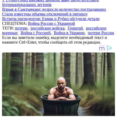
Інтернаціональних легіонів
Взрыв в Сыктывкаре: возросло количество пострадавших
Стали известны объемы отключений в пятницу
Встреча президентов: Ермак и Рубио обсудили детали
СПЕЦТЕМА:
Война России с Украиной
ТЕГИ:
потери
,
российские войска
,
Генштаб
,
российские
военные
,
Война с Россией
,
Война в Украине
,
потери России
Если вы заметили ошибку, выделите необходимый текст и
нажмите Ctrl+Enter, чтобы сообщить об этом редакции.