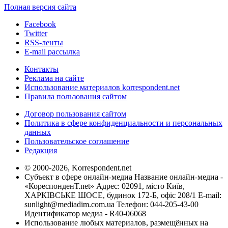
Полная версия сайта
Facebook
Twitter
RSS-ленты
E-mail рассылка
Контакты
Реклама на сайте
Использование материалов korrespondent.net
Правила пользования сайтом
Договор пользования сайтом
Политика в сфере конфиденциальности и персональных
данных
Пользовательское соглашение
Редакция
© 2000-2026, Korrespondent.net
Субъект в сфере онлайн-медиа Название онлайн-медиа -
«КореспонденТ.net» Адрес: 02091, місто Київ,
ХАРКІВСЬКЕ ШОСЕ, будинок 172-Б, офіс 208/1 E-mail:
sunlight@mediadim.com.ua
Телефон: 044-205-43-00
Идентификатор медиа - R40-06068
Использование любых материалов, размещённых на