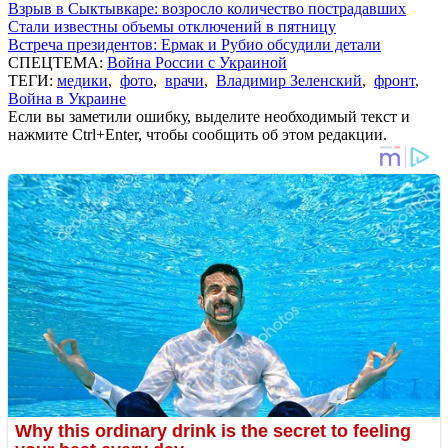
Взрыв в Сыктывкаре: возросло количество пострадавших
Стали известны объемы отключений в пятницу
Встреча президентов: Ермак и Рубио обсудили детали
СПЕЦТЕМА:
Война России с Украиной
ТЕГИ:
медики
,
фото
,
врачи
,
Владимир Зеленский
,
фронт
,
Война в Украине
Если вы заметили ошибку, выделите необходимый текст и
нажмите Ctrl+Enter, чтобы сообщить об этом редакции.