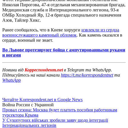
Николая Пирогова, 47-я отдельная механизированная бригада,
Медицинская служба и Интернационального легиона, 93-я
ОМБр Холодный Яр, 12-я бригада специального назначения
Азов, Тайлер Хикс.
Ранее сообщалось, что в Киеве хирурги
извлекли из сердца
военнослужащего каменный обломок
. Как камень оказался в
сердце, военный не знает.
Во Львове протезируют бойца с ампутированными руками
и ногами
Новини від
Корреспондент.net
в Telegram та WhatsApp.
Підписуйтесь на наші канали
https://t.me/korrespondentnet
та
WhatsApp
Читайте Korrespondent.net в Google News
Война России с Украиной
Провал сезона: Москва будет платить пособия работникам
турсектора Крыма
У Сухопутних військах зробили заяву щодо інтеграції
Інтернаціональних легіонів