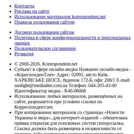
Контакты
Реклама на сайте
Использование материалов korrespondent.net
Правила пользования сайтом
Договор пользования сайтом
Политика в сфере конфиденциальности и персональных
данных
Пользовательское соглашение
Редакция
© 2000-2026, Korrespondent.net
Субъект в сфере онлайн-медиа Название онлайн-медиа -
«КореспонденТ.net» Адрес: 02091, місто Київ,
ХАРКІВСЬКЕ ШОСЕ, будинок 172-Б, офіс 208/1 E-mail:
sunlight@mediadim.com.ua
Телефон: 044-205-43-00
Идентификатор медиа - R40-06068
Использование любых материалов, размещённых на
сайте, разрешается при условии ссылки на
Корреспондент.net.
При копировании материалов со страницы «Новости
Украины и мира», для интернет-изданий – обязательна
прямая открытая для поисковых систем гиперссылка.
Ссылка должна быть размещена в независимости от
полного либо частичного использования материалов.