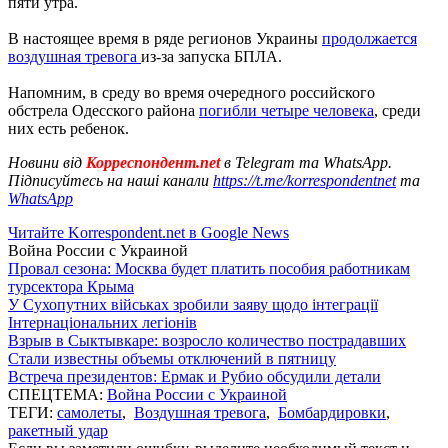
пяти утра.
В настоящее время в ряде регионов Украины
продолжается
воздушная тревога
из-за запуска БПЛА.
Напомним, в среду во время очередного российского
обстрела Одесского района
погибли четыре человека
, среди
них есть ребенок.
Новини від
Корреспондент.net
в Telegram та WhatsApp.
Підписуйтесь на наші канали
https://t.me/korrespondentnet
та
WhatsApp
Читайте Korrespondent.net в Google News
Война России с Украиной
Провал сезона: Москва будет платить пособия работникам
турсектора Крыма
У Сухопутних військах зробили заяву щодо інтеграції
Інтернаціональних легіонів
Взрыв в Сыктывкаре: возросло количество пострадавших
Стали известны объемы отключений в пятницу
Встреча президентов: Ермак и Рубио обсудили детали
СПЕЦТЕМА:
Война России с Украиной
ТЕГИ:
самолеты
,
Воздушная тревога
,
Бомбардировки
,
ракетный удар