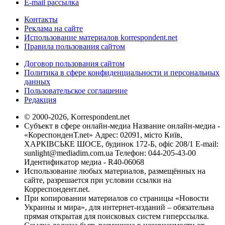
E-mail рассылка
Контакты
Реклама на сайте
Использование материалов korrespondent.net
Правила пользования сайтом
Договор пользования сайтом
Политика в сфере конфиденциальности и персональных
данных
Пользовательское соглашение
Редакция
© 2000-2026, Korrespondent.net
Субъект в сфере онлайн-медиа Название онлайн-медиа -
«КореспонденТ.net» Адрес: 02091, місто Київ,
ХАРКІВСЬКЕ ШОСЕ, будинок 172-Б, офіс 208/1 E-mail:
sunlight@mediadim.com.ua
Телефон: 044-205-43-00
Идентификатор медиа - R40-06068
Использование любых материалов, размещённых на
сайте, разрешается при условии ссылки на
Корреспондент.net.
При копировании материалов со страницы «Новости
Украины и мира», для интернет-изданий – обязательна
прямая открытая для поисковых систем гиперссылка.