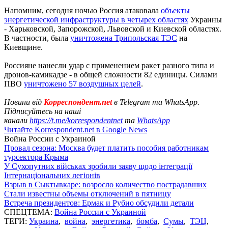
Напомним, сегодня ночью Россия атаковала
объекты
энергетической инфраструктуры в четырех областях
Украины
- Харьковской, Запорожской, Львовской и Киевской областях.
В частности, была
уничтожена Трипольская ТЭС
на
Киевщине.
Россияне нанесли удар с применением ракет разного типа и
дронов-камикадзе - в общей сложности 82 единицы. Силами
ПВО
уничтожено 57 воздушных целей
.
Новини від
Корреспондент.net
в Telegram та WhatsApp.
Підписуйтесь на наші
канали
https://t.me/korrespondentnet
та
WhatsApp
Читайте Korrespondent.net в Google News
Война России с Украиной
Провал сезона: Москва будет платить пособия работникам
турсектора Крыма
У Сухопутних військах зробили заяву щодо інтеграції
Інтернаціональних легіонів
Взрыв в Сыктывкаре: возросло количество пострадавших
Стали известны объемы отключений в пятницу
Встреча президентов: Ермак и Рубио обсудили детали
СПЕЦТЕМА:
Война России с Украиной
ТЕГИ:
Украина
,
война
,
энергетика
,
бомба
,
Сумы
,
ТЭЦ
,