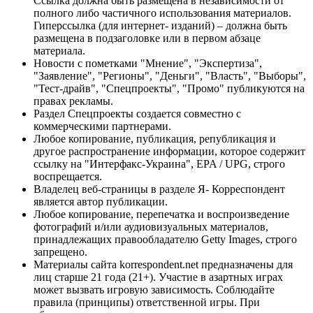
Ссылка должна быть размещена в независимости от
полного либо частичного использования материалов.
Гиперссылка (для интернет- изданий) – должна быть
размещена в подзаголовке или в первом абзаце
материала.
Новости с пометками "Мнение", "Экспертиза",
"Заявление", "Регионы", "Деньги", "Власть", "Выборы",
"Тест-драйв", "Спецпроекты", "Промо" публикуются на
правах рекламы.
Раздел Спецпроекты создается совместно с
коммерческими партнерами.
Любое копирование, публикация, републикация и
другое распространение информации, которое содержит
ссылку на "Интерфакс-Украина", EPA / UPG, строго
воспрещается.
Владелец веб-страницы в разделе Я- Корреспондент
является автор публикации.
Любое копирование, перепечатка и воспроизведение
фотографий и/или аудиовизуальных материалов,
принадлежащих правообладателю Getty Images, строго
запрещено.
Материалы сайта korrespondent.net предназначены для
лиц старше 21 года (21+). Участие в азартных играх
может вызвать игровую зависимость. Соблюдайте
правила (принципы) ответственной игры. При