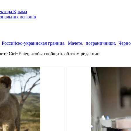
сектора Крыма
іональних легіонів
,
Российско-украинская граница
,
Мачете
,
пограничники
,
Черно
те Ctrl+Enter, чтобы сообщить об этом редакции.