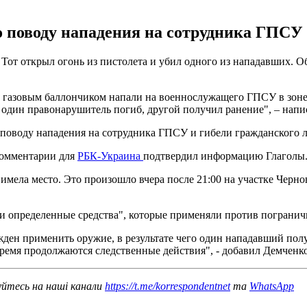
о поводу нападения на сотрудника ГПСУ 
Тот открыл огонь из пистолета и убил одного из нападавших. 
 и газовым баллончиком напали на военнослужащего ГПСУ в зоне
один правонарушитель погиб, другой получил ранение", – напи
о поводу нападения на сотрудника ГПСУ и гибели гражданского 
комментарии для
РБК-Украина
подтвердил информацию Глаголы
мела место. Это произошло вчера после 21:00 на участке Черно
ли определенные средства", которые применяли против погранич
н применить оружие, в результате чего один нападавший получ
емя продолжаются следственные действия", - добавил Демченко
уйтесь на наші канали
https://t.me/korrespondentnet
та
WhatsApp