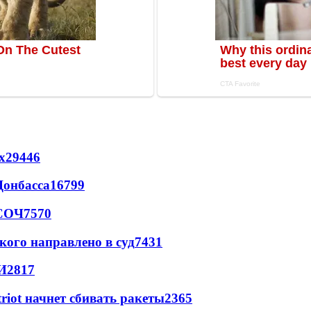
х
29446
Донбасса
16799
 СОЧ
7570
кого направлено в суд
7431
И
2817
triot начнет сбивать ракеты
2365