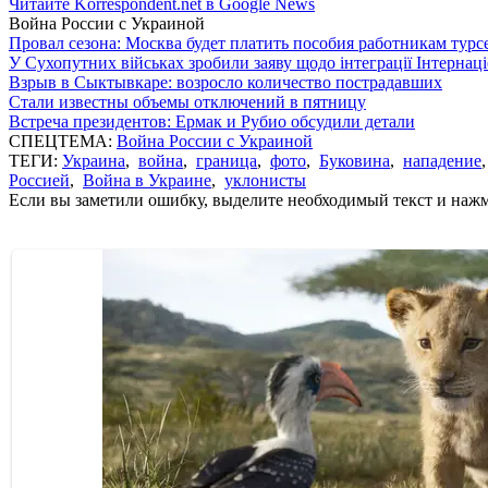
Читайте Korrespondent.net в Google News
Война России с Украиной
Провал сезона: Москва будет платить пособия работникам тур
У Сухопутних військах зробили заяву щодо інтеграції Інтернац
Взрыв в Сыктывкаре: возросло количество пострадавших
Стали известны объемы отключений в пятницу
Встреча президентов: Ермак и Рубио обсудили детали
СПЕЦТЕМА:
Война России с Украиной
ТЕГИ:
Украина
,
война
,
граница
,
фото
,
Буковина
,
нападение
Россией
,
Война в Украине
,
уклонисты
Если вы заметили ошибку, выделите необходимый текст и нажми