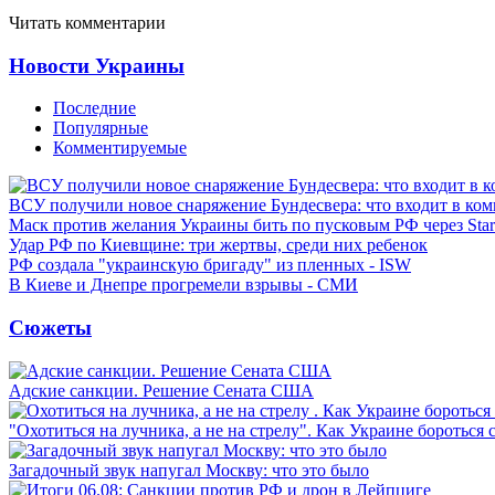
Читать комментарии
Новости Украины
Последние
Популярные
Комментируемые
ВСУ получили новое снаряжение Бундесвера: что входит в ком
Маск против желания Украины бить по пусковым РФ через Star
Удар РФ по Киевщине: три жертвы, среди них ребенок
РФ создала "украинскую бригаду" из пленных - ISW
В Киеве и Днепре прогремели взрывы - СМИ
Сюжеты
Адские санкции. Решение Сената США
"Охотиться на лучника, а не на стрелу". Как Украине бороться 
Загадочный звук напугал Москву: что это было