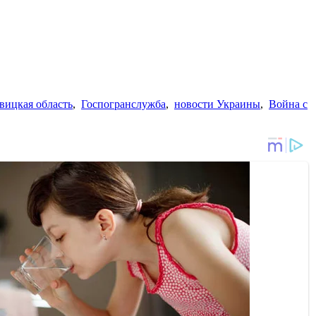
вицкая область
,
Госпогранслужба
,
новости Украины
,
Война с