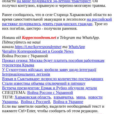
области
на мине подорвался 34-летний тракторист
. Он
получил контузию, взрывную и черепно-мозговую травмы.
Ранее сообщалось, что в селе Старица Харьковской области во
время самостоятельной эвакуации в лесополосе
на российской
растяжке подорвались девять гражданских граждан
. Трое из
них погибли, шестеро - получили ранения.
Новини від
Корреспондент.net
в Telegram та WhatsApp.
Підписуйтесь на наші
канали
https://t.me/korrespondentnet
та
WhatsApp
Читайте Korrespondent.net в Google News
Война России с Украиной
Провал сезона: Москва будет платить пособия работникам
турсектора Крыма
У Сухопутних військах зробили заяву щодо інтеграції
Інтернаціональних легіонів
Взрыв в Сыктывкаре: возросло количество пострадавших
Стали известны объемы отключений в пятницу
Встреча президентов: Ермак и Рубио обсудили детали
СПЕЦТЕМА:
Война России с Украиной
ТЕГИ:
Харьковская область
,
взрывчатка
,
мина
,
новости
Украины
,
Война с Россией
,
Война в Украине
Если вы заметили ошибку, выделите необходимый текст и
нажмите Ctrl+Enter, чтобы сообщить об этом редакции.