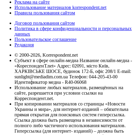
Реклама на сайте
Использование материалов korrespondent.net
Правила пользования сайтом
Договор пользования сайтом
Политика в сфере конфиденциальности и персональных
данных
Пользовательское соглашение
Редакция
© 2000-2026, Korrespondent.net
Субъект в сфере онлайн-медиа Название онлайн-медиа -
«КореспонденТ.net» Адрес: 02091, місто Київ,
ХАРКІВСЬКЕ ШОСЕ, будинок 172-Б, офіс 208/1 E-mail:
sunlight@mediadim.com.ua
Телефон: 044-205-43-00
Идентификатор медиа - R40-06068
Использование любых материалов, размещённых на
сайте, разрешается при условии ссылки на
Корреспондент.net.
При копировании материалов со страницы «Новости
Украины и мира», для интернет-изданий – обязательна
прямая открытая для поисковых систем гиперссылка.
Ссылка должна быть размещена в независимости от
полного либо частичного использования материалов.
Гиперссылка (для интернет- изданий) – должна быть