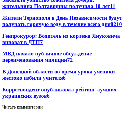
жительница Полтавщины получила 10 лет
11
Жители Тернополя в День Независимости будут
получать горячую воду в течение всего дня
8
210
Генпрокурор: Водитель из кортежа Януковича
виноват в ДТП
7
МВД начало публичное обсуждение
переименования милиции
7
2
В Донецкой области во время урока ученики
жестоко избили учителя
6
Корреспондент опубликовал рейтинг лучших
украинских вузов
6
Читать комментарии