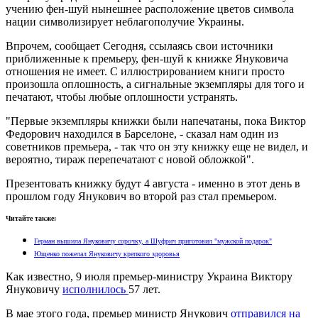
учению фен-шуй нынешнее расположение цветов символа
нации символизирует неблагополучие Украины.
Впрочем, сообщает Сегодня, ссылаясь свои источники
приближенные к премьеру, фен-шуй к книжке Януковича
отношения не имеет. С иллюстрированием книги просто
произошла оплошность, а сигнальные экземпляры для того и
печатают, чтобы любые оплошности устранять.
"Первые экземпляры книжки были напечатаны, пока Виктор
Федорович находился в Барселоне, - сказал нам один из
советников премьера, - так что он эту книжку еще не видел, и
вероятно, тираж перепечатают с новой обложкой".
Презентовать книжку будут 4 августа - именно в этот день в
прошлом году Янукович во второй раз стал премьером.
Читайте также:
Герман вышила Януковичу сорочку, а Шуфрич приготовил "мужской подарок"
Ющенко пожелал Януковичу крепкого здоровья
Как известно, 9 июля премьер-министру Украина Виктору
Януковичу
исполнилось
57 лет.
В мае этого года, премьер министр Янукович
отправился на