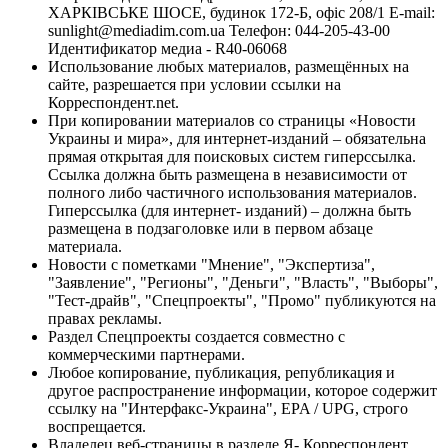
ХАРКІВСЬКЕ ШОСЕ, будинок 172-Б, офіс 208/1 E-mail:
sunlight@mediadim.com.ua
Телефон: 044-205-43-00
Идентификатор медиа - R40-06068
Использование любых материалов, размещённых на
сайте, разрешается при условии ссылки на
Корреспондент.net.
При копировании материалов со страницы «Новости
Украины и мира», для интернет-изданий – обязательна
прямая открытая для поисковых систем гиперссылка.
Ссылка должна быть размещена в независимости от
полного либо частичного использования материалов.
Гиперссылка (для интернет- изданий) – должна быть
размещена в подзаголовке или в первом абзаце
материала.
Новости с пометками "Мнение", "Экспертиза",
"Заявление", "Регионы", "Деньги", "Власть", "Выборы",
"Тест-драйв", "Спецпроекты", "Промо" публикуются на
правах рекламы.
Раздел Спецпроекты создается совместно с
коммерческими партнерами.
Любое копирование, публикация, републикация и
другое распространение информации, которое содержит
ссылку на "Интерфакс-Украина", EPA / UPG, строго
воспрещается.
Владелец веб-страницы в разделе Я- Корреспондент