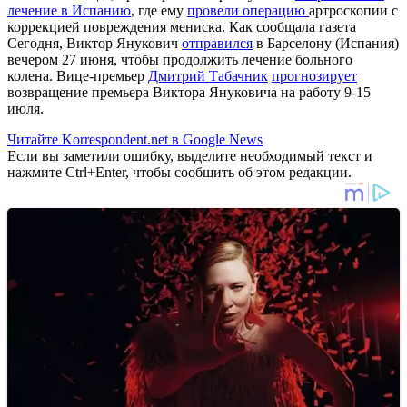
лечение в Испанию
, где ему
провели операцию
артроскопии с
коррекцией повреждения мениска. Как сообщала газета
Сегодня, Виктор Янукович
отправился
в Барселону (Испания)
вечером 27 июня, чтобы продолжить лечение больного
колена. Вице-премьер
Дмитрий Табачник
прогнозирует
возвращение премьера Виктора Януковича на работу 9-15
июля.
Читайте Korrespondent.net в Google News
Если вы заметили ошибку, выделите необходимый текст и
нажмите Ctrl+Enter, чтобы сообщить об этом редакции.