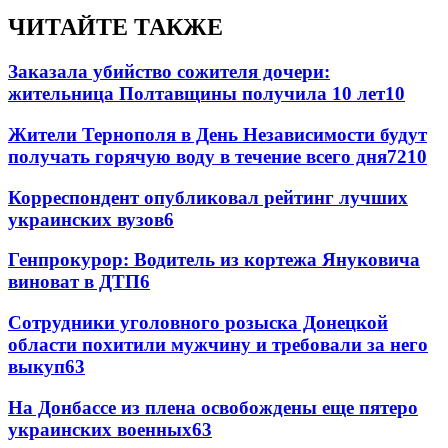
ЧИТАЙТЕ ТАКЖЕ
Заказала убийство сожителя дочери:
жительница Полтавщины получила 10 лет
10
Жители Тернополя в День Независимости будут
получать горячую воду в течение всего дня
7
210
Корреспондент опубликовал рейтинг лучших
украинских вузов
6
Генпрокурор: Водитель из кортежа Януковича
виноват в ДТП
6
Сотрудники уголовного розыска Донецкой
области похитили мужчину и требовали за него
выкуп
6
3
На Донбассе из плена освобождены еще пятеро
украинских военных
6
3