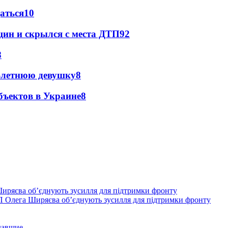
даться
10
щин и скрылся с места ДТП
9
2
8
0-летнюю девушку
8
бъектов в Украине
8
П Олега Ширяєва об’єднують зусилля для підтримки фронту
давшие