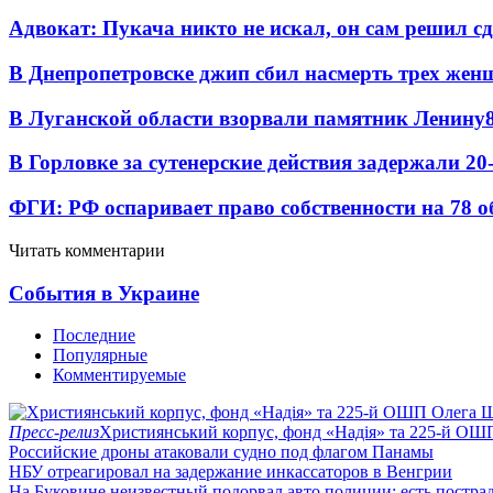
Адвокат: Пукача никто не искал, он сам решил с
В Днепропетровске джип сбил насмерть трех жен
В Луганской области взорвали памятник Ленину
В Горловке за сутенерские действия задержали 2
ФГИ: РФ оспаривает право собственности на 78 о
Читать комментарии
События в Украине
Последние
Популярные
Комментируемые
Пресс-релиз
Християнський корпус, фонд «Надія» та 225-й ОШ
Российские дроны атаковали судно под флагом Панамы
НБУ отреагировал на задержание инкассаторов в Венгрии
На Буковине неизвестный подорвал авто полиции: есть постра