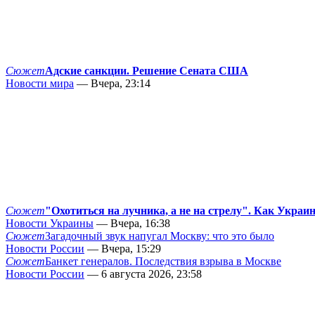
Сюжет
Адские санкции. Решение Сената США
Новости мира
— Вчера, 23:14
Сюжет
"Охотиться на лучника, а не на стрелу". Как Украи
Новости Украины
— Вчера, 16:38
Сюжет
Загадочный звук напугал Москву: что это было
Новости России
— Вчера, 15:29
Сюжет
Банкет генералов. Последствия взрыва в Москве
Новости России
— 6 августа 2026, 23:58