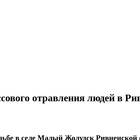
сового отравления людей в Ри
дьбе в селе Малый Жолудск Ривненской 