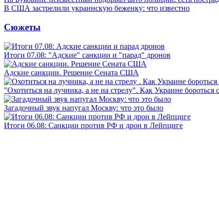
В США застрелили украинскую беженку: что известно
Сюжеты
Итоги 07.08: "Адские" санкции и "парад" дронов
Адские санкции. Решение Сената США
"Охотиться на лучника, а не на стрелу". Как Украине бороться 
Загадочный звук напугал Москву: что это было
Итоги 06.08: Санкции против РФ и дрон в Лейпциге