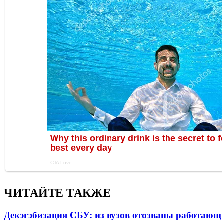
ЧИТАЙТЕ ТАКЖЕ
Декэгэбизация СБУ: из вузов отозваны работаю