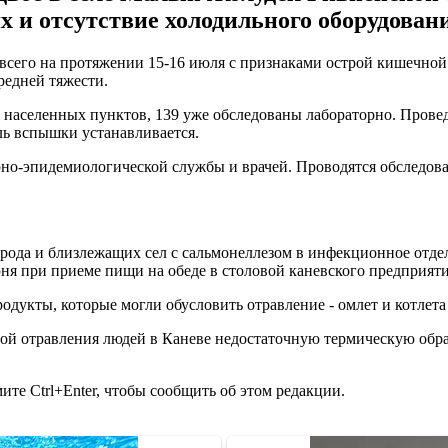
 и отсутствие холодильного оборудован
 всего на протяжении 15-16 июля с признаками острой кишечн
средней тяжести.
ти населенных пунктов, 139 уже обследованы лабораторно. Про
ль вспышки устанавливается.
рно-эпидемиологической службы и врачей. Проводятся обследов
орода и близлежащих сел с сальмонеллезом в инфекционное отде
ня при приеме пищи на обеде в столовой каневского предприяти
одукты, которые могли обусловить отравление - омлет и котлета
ой отравления людей в Каневе недостаточную термическую обра
те Ctrl+Enter, чтобы сообщить об этом редакции.