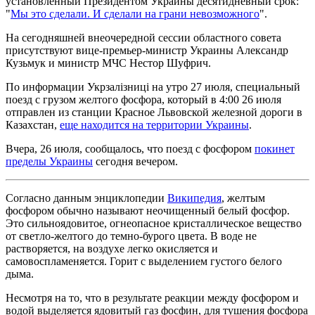
установленный Президентом Украины десятидневный срок:
"
Мы это сделали. И сделали на грани невозможного
".
На сегодняшней внеочередной сессии областного совета
присутствуют вице-премьер-министр Украины Александр
Кузьмук и министр МЧС Нестор Шуфрич.
По информации Укрзалізниці на утро 27 июля, специальный
поезд с грузом желтого фосфора, который в 4:00 26 июля
отправлен из станции Красное Львовской железной дороги в
Казахстан,
еще находится на территории Украины
.
Вчера, 26 июля, сообщалось, что поезд с фосфором
покинет
пределы Украины
сегодня вечером.
Согласно данным энциклопедии
Википедия
, желтым
фосфором обычно называют неочищенный белый фосфор.
Это сильноядовитое, огнеопасное кристаллическое вещество
от светло-желтого до темно-бурого цвета. В воде не
растворяется, на воздухе легко окисляется и
самовоспламеняется. Горит с выделением густого белого
дыма.
Несмотря на то, что в результате реакции между фосфором и
водой выделяется ядовитый газ фосфин, для тушения фосфора