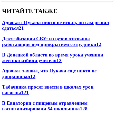
ЧИТАЙТЕ ТАКЖЕ
Адвокат: Пукача никто не искал, он сам решил
сдаться
21
Декэгэбизация СБУ: из вузов отозваны
работающие под прикрытием сотрудники
12
В Донецкой области во время урока ученики
жестоко избили учителя
12
Адвокат заявил, что Пукача еще никто не
допрашивал
12
Табачника просят ввести в школах урок
гигиены
12
1
В Евпатории с пищевым отравлением
госпитализировали 54 школьника
12
8