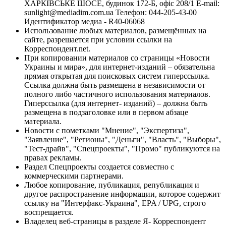
ХАРКІВСЬКЕ ШОСЕ, будинок 172-Б, офіс 208/1 E-mail:
sunlight@mediadim.com.ua
Телефон: 044-205-43-00
Идентификатор медиа - R40-06068
Использование любых материалов, размещённых на
сайте, разрешается при условии ссылки на
Корреспондент.net.
При копировании материалов со страницы «Новости
Украины и мира», для интернет-изданий – обязательна
прямая открытая для поисковых систем гиперссылка.
Ссылка должна быть размещена в независимости от
полного либо частичного использования материалов.
Гиперссылка (для интернет- изданий) – должна быть
размещена в подзаголовке или в первом абзаце
материала.
Новости с пометками "Мнение", "Экспертиза",
"Заявление", "Регионы", "Деньги", "Власть", "Выборы",
"Тест-драйв", "Спецпроекты", "Промо" публикуются на
правах рекламы.
Раздел Спецпроекты создается совместно с
коммерческими партнерами.
Любое копирование, публикация, републикация и
другое распространение информации, которое содержит
ссылку на "Интерфакс-Украина", EPA / UPG, строго
воспрещается.
Владелец веб-страницы в разделе Я- Корреспондент