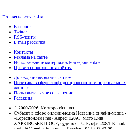
Полная версия сайта
Facebook
Twitter
RSS-ленты
E-mail рассылка
Контакты
Реклама на сайте
Использование материалов korrespondent.net
Правила пользования сайтом
Договор пользования сайтом
Политика в сфере конфиденциальности и персональных
данных
Пользовательское соглашение
Редакция
© 2000-2026, Korrespondent.net
Субъект в сфере онлайн-медиа Название онлайн-медиа -
«КореспонденТ.net» Адрес: 02091, місто Київ,
ХАРКІВСЬКЕ ШОСЕ, будинок 172-Б, офіс 208/1 E-mail:
sunlight@mediadim.com.ua
Телефон: 044-205-43-00