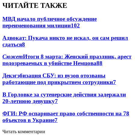
ЧИТАЙТЕ ТАКЖЕ
МВД начало публичное обсуждение
переименования милиции
10
2
Адвокат: Пукача никто не искал, он сам решил
сдаться
8
Сюжет
Итоги 8 марта: Женский праздник, арест
подозреваемых в убийстве Немцова
8
8
Декэгэбизация СБУ: из вузов отозваны
работающие под прикрытием сотрудники
7
В Горловке за сутенерские действия задержали
20-летнюю девушку
7
ФГИ: РФ оспаривает право собственности на 78
объектов в Украине
7
Читать комментарии