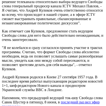
решение телеканала относительно выбора ведущего Свободы
слова генеральный продюсер канала ICTV Михаил Павлов, -
Я считаю, что Андрей Куликов очень ответственно относится
ко всему, что происходит в нашей стране, а в эфире ICTV
сможет выстраивать правильные, сбалансированные и
незаангажированные политические дискуссии".
Как отмечает сам Куликов, предложение стать ведущим
Свободы слова для него было действительно неожиданным, и
очень заинтересовало.
"Я не колебался и сразу согласился принять участие в трактах
программы. Считаю, что формат Свободы слова абсолютно
необходим, ведь он позволяет услышать самые разнообразные
мысли, увидеть как они между собой пересекаются, и
позволяет зрителям делать для себя выводы", - отметил
Куликов.
Андрей Куликов родился в Киеве 27 сентября 1957 года. В
последнее время работал выпускающим редактором новостей
1+1, шеф-редактором Нового канала и продюсером
Украинской службы ВВС в Лондоне.
Напомним, что предыдущий ведущий ток-шоу Свобода слова
Савик Шустер в пятницу, 8 июня, в
последний раз вел эфир