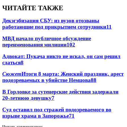
ЧИТАЙТЕ ТАКЖЕ
Декэгэбизация СБУ: из вузов отозваны
работающие под прикрытием сотрудники
11
МВД начало публичное обсуждение
переименования милиции
10
2
Адвокат: Пукача никто не искал, он сам решил
сдаться
8
Сюжет
Итоги 8 марта: Женский праздник, арест
подозреваемых в убийстве Немцова
8
8
В Горловке за сутенерские действия задержали
20-летнюю девушку
7
Суд оставил под стражей подозреваемого во
взрыве храма в Запорожье
7
1
Читать комментарии