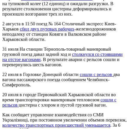
на тупиковой колее (12 единиц) и ожидали разгрузки. В
результате столкновения цистерны деформировались и
произошло возгорание трех из них.
2 августа в 11:50 поезд № 164 Столичный экспресс Киев-
Харьков
сбил двух путевых рабочих
-железнодорожников
неподалеку от станции Ковяги в Валковском районе
Харьковской области.
31 июля На станции Тернополь-товарный маневровый
грузовой поезд давал задний ход и
столкнулся со стоявшими
на отстое вагонами
. В результате аварии с рельсов сошли и
перевернулись шесть вагонов.
22 июля в Горловке Донецкой области
сошли с рельсов
два
вагона пассажирского поезда сообщением Челябинск-
Симферополь.
20 июля в городе Первомайский Харьковской области во
время транспортировки маневровым тепловозом
сошли с
рельсов
цистерна с хлором и пустой грузовой вагон.
Как сообщает управление взаимодействия со СМИ
Укрзалізниці, при постоянном увеличении объемов перевозок,
количество транспортных происшествий уменьшается
. За 6