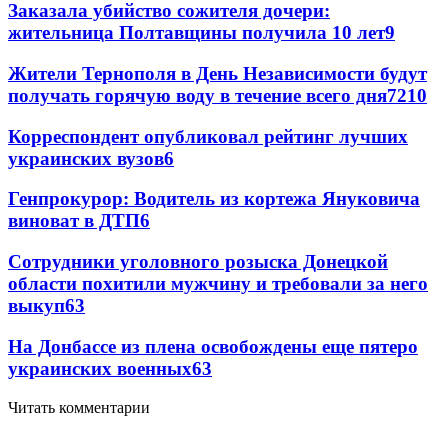
Заказала убийство сожителя дочери:
жительница Полтавщины получила 10 лет
9
Жители Тернополя в День Независимости будут
получать горячую воду в течение всего дня
7
210
Корреспондент опубликовал рейтинг лучших
украинских вузов
6
Генпрокурор: Водитель из кортежа Януковича
виноват в ДТП
6
Сотрудники уголовного розыска Донецкой
области похитили мужчину и требовали за него
выкуп
6
3
На Донбассе из плена освобождены еще пятеро
украинских военных
6
3
Читать комментарии