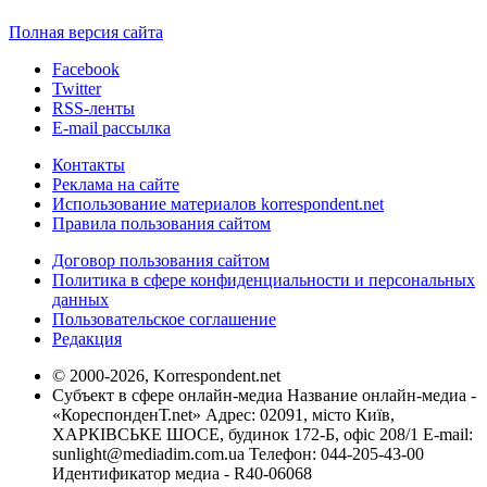
Полная версия сайта
Facebook
Twitter
RSS-ленты
E-mail рассылка
Контакты
Реклама на сайте
Использование материалов korrespondent.net
Правила пользования сайтом
Договор пользования сайтом
Политика в сфере конфиденциальности и персональных
данных
Пользовательское соглашение
Редакция
© 2000-2026, Korrespondent.net
Субъект в сфере онлайн-медиа Название онлайн-медиа -
«КореспонденТ.net» Адрес: 02091, місто Київ,
ХАРКІВСЬКЕ ШОСЕ, будинок 172-Б, офіс 208/1 E-mail:
sunlight@mediadim.com.ua
Телефон: 044-205-43-00
Идентификатор медиа - R40-06068