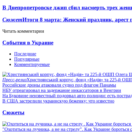
В Днепропетровске джип сбил насмерть трех жен
Сюжет
Итоги 8 марта: Женский праздник, арест 
Читать комментарии
События в Украине
Последние
Популярные
Комментируемые
Пресс-релиз
Християнський корпус, фонд «Надія» та 225-й ОШ
Российские дроны атаковали судно под флагом Панамы
НБУ отреагировал на задержание инкассаторов в Венгрии
На Буковине неизвестный подорвал авто полиции: есть постра
В США застрелили украинскую беженку: что известно
Сюжеты
"Охотиться на лучника, а не на стрелу". Как Украине бороться 