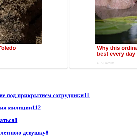
щие под прикрытием сотрудники
11
ния милиции
11
2
даться
8
0-летнюю девушку
8