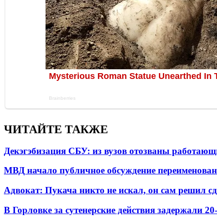
ЧИТАЙТЕ ТАКЖЕ
Декэгэбизация СБУ: из вузов отозваны работаю
МВД начало публичное обсуждение переименова
Адвокат: Пукача никто не искал, он сам решил с
В Горловке за сутенерские действия задержали 2