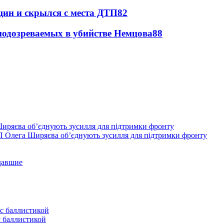
щин и скрылся с места ДТП
8
2
подозреваемых в убийстве Немцова
8
8
П Олега Ширяєва об’єднують зусилля для підтримки фронту
давшие
с баллистикой