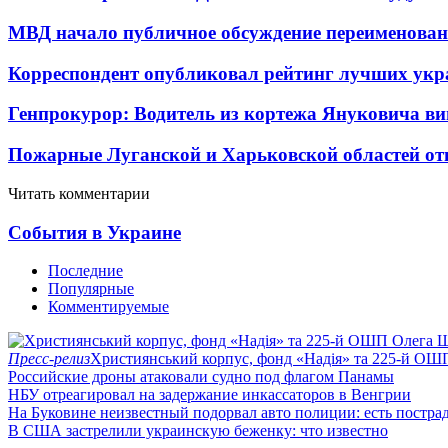
МВД начало публичное обсуждение переименова
Корреспондент опубликовал рейтинг лучших укр
Генпрокурор: Водитель из кортежа Януковича в
Пожарные Луганской и Харьковской областей от
Читать комментарии
События в Украине
Последние
Популярные
Комментируемые
Пресс-релиз
Християнський корпус, фонд «Надія» та 225-й ОШ
Российские дроны атаковали судно под флагом Панамы
НБУ отреагировал на задержание инкассаторов в Венгрии
На Буковине неизвестный подорвал авто полиции: есть постра
В США застрелили украинскую беженку: что известно