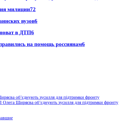
ния милиции
7
2
аинских вузов
6
иноват в ДТП
6
правились на помощь россиянам
6
П Олега Ширяєва об’єднують зусилля для підтримки фронту
давшие