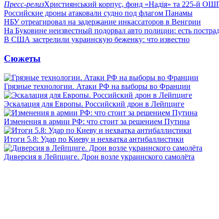
Пресс-релиз
Християнський корпус, фонд «Надія» та 225-й ОШ
Российские дроны атаковали судно под флагом Панамы
НБУ отреагировал на задержание инкассаторов в Венгрии
На Буковине неизвестный подорвал авто полиции: есть постра
В США застрелили украинскую беженку: что известно
Сюжеты
Грязные технологии. Атаки РФ на выборы во Франции
Эскалация для Европы. Российский дрон в Лейпциге
Изменения в армии РФ: что стоит за решением Путина
Итоги 5.8: Удар по Киеву и нехватка антибаллистики
Диверсия в Лейпциге. Дрон возле украинского самолёта