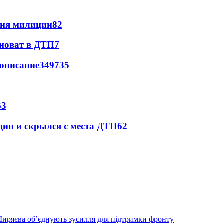
ния милиции
8
2
иноват в ДТП
7
вописание
349
7
35
6
3
щин и скрылся с места ДТП
6
2