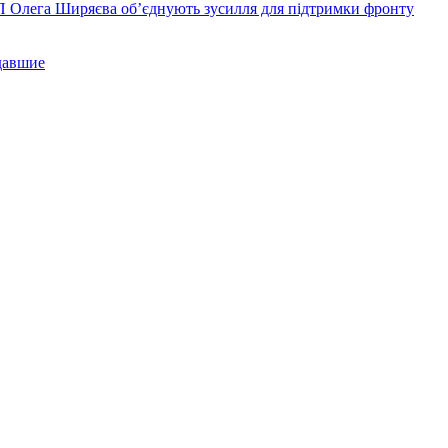
П Олега Ширяєва об’єднують зусилля для підтримки фронту
давшие