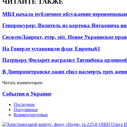
ЧИТАЙТЕ ТАКЖЕ
МВД начало публичное обсуждение переименова
Генпрокурор: Водитель из кортежа Януковича в
Сюжет
Лавреат, етер, міт. Новое Украинское пра
На Говерле установили флаг Европы
6
1
Патриарх Филарет наградил Тягнибока орденом
В Днепропетровске джип сбил насмерть трех жен
Читать комментарии
События в Украине
Последние
Популярные
Комментируемые