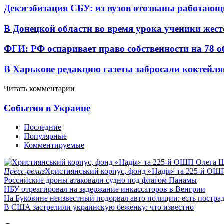
Декэгэбизация СБУ: из вузов отозваны работаю
В Донецкой области во время урока ученики жест
ФГИ: РФ оспаривает право собственности на 78 о
В Харькове редакцию газеты забросали коктейл
Читать комментарии
События в Украине
Последние
Популярные
Комментируемые
Пресс-релиз
Християнський корпус, фонд «Надія» та 225-й ОШ
Российские дроны атаковали судно под флагом Панамы
НБУ отреагировал на задержание инкассаторов в Венгрии
На Буковине неизвестный подорвал авто полиции: есть постра
В США застрелили украинскую беженку: что известно