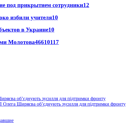
щие под прикрытием сотрудники
12
око избили учителя
10
бъектов в Украине
10
ями Молотова
466
10
117
П Олега Ширяєва об’єднують зусилля для підтримки фронту
давшие