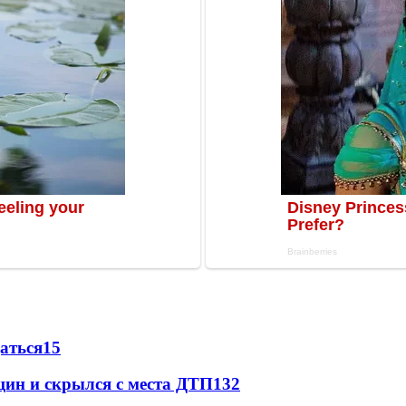
даться
15
щин и скрылся с места ДТП
13
2