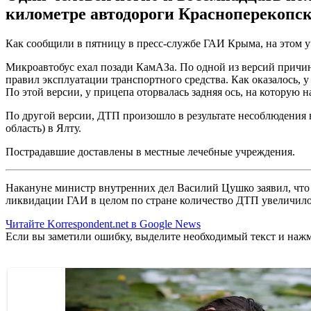
километре автодороги Красноперекопс
Как сообщили в пятницу в пресс-службе ГАИ Крыма, на этом уч
Микроавтобус ехал позади КамАЗа. По одной из версий причин
правил эксплуатации транспортного средства. Как оказалось, 
По этой версии, у прицепа оторвалась задняя ось, на которую 
По другой версии, ДТП произошло в результате несоблюдения 
область) в Ялту.
Пострадавшие доставлены в местные лечебные учреждения.
Накануне министр внутренних дел Василий Цушко заявил, чт
ликвидации ГАИ в целом по стране количество ДТП увеличило
Читайте Korrespondent.net в Google News
Если вы заметили ошибку, выделите необходимый текст и нажми