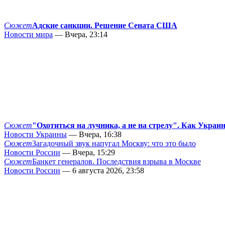
Сюжет
Адские санкции. Решение Сената США
Новости мира
— Вчера, 23:14
Сюжет
"Охотиться на лучника, а не на стрелу". Как Украи
Новости Украины
— Вчера, 16:38
Сюжет
Загадочный звук напугал Москву: что это было
Новости России
— Вчера, 15:29
Сюжет
Банкет генералов. Последствия взрыва в Москве
Новости России
— 6 августа 2026, 23:58