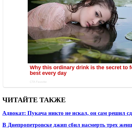
ЧИТАЙТЕ ТАКЖЕ
Адвокат: Пукача никто не искал, он сам решил с
В Днепропетровске джип сбил насмерть трех жен