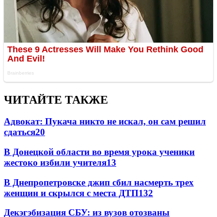
ЧИТАЙТЕ ТАКЖЕ
Адвокат: Пукача никто не искал, он сам решил
сдаться
20
В Донецкой области во время урока ученики
жестоко избили учителя
13
В Днепропетровске джип сбил насмерть трех
женщин и скрылся с места ДТП
13
2
Декэгэбизация СБУ: из вузов отозваны