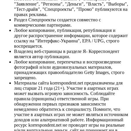
"Заявление", "Регионы", "Деньги", "Власть", "Выборы",
"Тест-драйв", "Спецпроекты", "Промо" публикуются на
правах рекламы.
Раздел Спецпроекты создается совместно с
коммерческими партнерами.
Любое копирование, публикация, републикация и
другое распространение информации, которое содержит
ссылку на "Интерфакс-Украина", EPA / UPG, строго
воспрещается.
Владелец веб-страницы в разделе Я- Корреспондент
является автор публикации.
Любое копирование, перепечатка и воспроизведение
фотографий и/или аудиовизуальных материалов,
принадлежащих правообладателю Getty Images, строго
запрещено.
Материалы сайта korrespondent.net предназначены для
лиц старше 21 года (21+). Участие в азартных играх
может вызвать игровую зависимость. Соблюдайте
правила (принципы) ответственной игры. При
обнаружении первых признаков зависимости
немедленно обратитесь к специалисту. Помните, что
участие в азартных играх не может являться источником
доходов или альтернативой работе. Информационный
ресурс korrespondent.net не проводит игры на реальные
и/или виртуальные деньги, сайт не принимает ни в