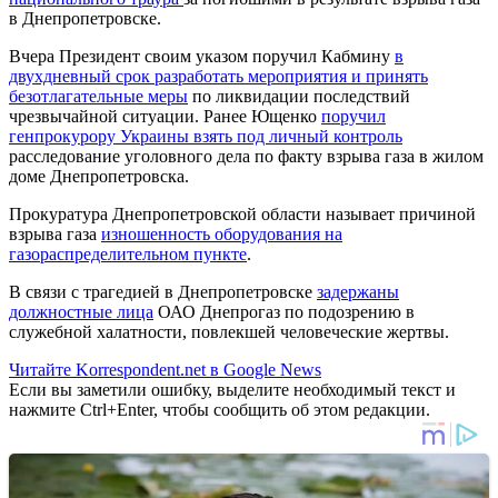
в Днепропетровске.
Вчера Президент своим указом поручил Кабмину
в
двухдневный срок разработать мероприятия и принять
безотлагательные меры
по ликвидации последствий
чрезвычайной ситуации. Ранее Ющенко
поручил
генпрокурору Украины взять под личный контроль
расследование уголовного дела по факту взрыва газа в жилом
доме Днепропетровска.
Прокуратура Днепропетровской области называет причиной
взрыва газа
изношенность оборудования на
газораспределительном пункте
.
В связи с трагедией в Днепропетровске
задержаны
должностные лица
ОАО Днепрогаз по подозрению в
служебной халатности, повлекшей человеческие жертвы.
Читайте Korrespondent.net в Google News
Если вы заметили ошибку, выделите необходимый текст и
нажмите Ctrl+Enter, чтобы сообщить об этом редакции.