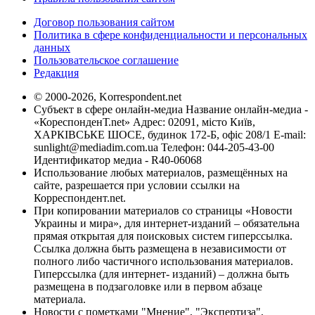
Договор пользования сайтом
Политика в сфере конфиденциальности и персональных
данных
Пользовательское соглашение
Редакция
© 2000-2026, Korrespondent.net
Субъект в сфере онлайн-медиа Название онлайн-медиа -
«КореспонденТ.net» Адрес: 02091, місто Київ,
ХАРКІВСЬКЕ ШОСЕ, будинок 172-Б, офіс 208/1 E-mail:
sunlight@mediadim.com.ua
Телефон: 044-205-43-00
Идентификатор медиа - R40-06068
Использование любых материалов, размещённых на
сайте, разрешается при условии ссылки на
Корреспондент.net.
При копировании материалов со страницы «Новости
Украины и мира», для интернет-изданий – обязательна
прямая открытая для поисковых систем гиперссылка.
Ссылка должна быть размещена в независимости от
полного либо частичного использования материалов.
Гиперссылка (для интернет- изданий) – должна быть
размещена в подзаголовке или в первом абзаце
материала.
Новости с пометками "Мнение", "Экспертиза",