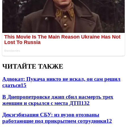
ЧИТАЙТЕ ТАКЖЕ
Адвокат: Пукача никто не искал, он сам решил
сдаться
15
В Днепропетровске джип сбил насмерть трех
женщин и скрылся с места ДТП
13
2
Декэгэбизация СБУ: из вузов отозваны
работающие под прикрытием сотрудники
12