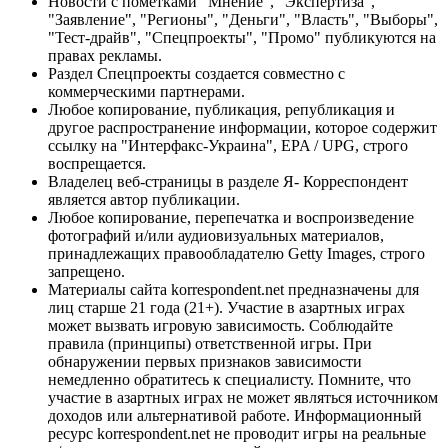
Новости с пометками "Мнение", "Экспертиза",
"Заявление", "Регионы", "Деньги", "Власть", "Выборы",
"Тест-драйв", "Спецпроекты", "Промо" публикуются на
правах рекламы.
Раздел Спецпроекты создается совместно с
коммерческими партнерами.
Любое копирование, публикация, републикация и
другое распространение информации, которое содержит
ссылку на "Интерфакс-Украина", EPA / UPG, строго
воспрещается.
Владелец веб-страницы в разделе Я- Корреспондент
является автор публикации.
Любое копирование, перепечатка и воспроизведение
фотографий и/или аудиовизуальных материалов,
принадлежащих правообладателю Getty Images, строго
запрещено.
Материалы сайта korrespondent.net предназначены для
лиц старше 21 года (21+). Участие в азартных играх
может вызвать игровую зависимость. Соблюдайте
правила (принципы) ответственной игры. При
обнаружении первых признаков зависимости
немедленно обратитесь к специалисту. Помните, что
участие в азартных играх не может являться источником
доходов или альтернативой работе. Информационный
ресурс korrespondent.net не проводит игры на реальные