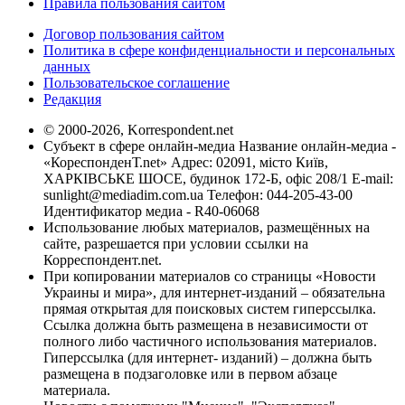
Правила пользования сайтом
Договор пользования сайтом
Политика в сфере конфиденциальности и персональных
данных
Пользовательское соглашение
Редакция
© 2000-2026, Korrespondent.net
Субъект в сфере онлайн-медиа Название онлайн-медиа -
«КореспонденТ.net» Адрес: 02091, місто Київ,
ХАРКІВСЬКЕ ШОСЕ, будинок 172-Б, офіс 208/1 E-mail:
sunlight@mediadim.com.ua
Телефон: 044-205-43-00
Идентификатор медиа - R40-06068
Использование любых материалов, размещённых на
сайте, разрешается при условии ссылки на
Корреспондент.net.
При копировании материалов со страницы «Новости
Украины и мира», для интернет-изданий – обязательна
прямая открытая для поисковых систем гиперссылка.
Ссылка должна быть размещена в независимости от
полного либо частичного использования материалов.
Гиперссылка (для интернет- изданий) – должна быть
размещена в подзаголовке или в первом абзаце
материала.