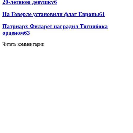
20-летнюю девушку
6
На Говерле установили флаг Европы
6
1
Патриарх Филарет наградил Тягнибока
орденом
6
3
Читать комментарии