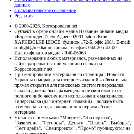
данных
Пользовательское соглашение
Редакция
© 2000-2026, Korrespondent.net
Субъект в сфере онлайн-медиа Название онлайн-медиа -
«КореспонденТ.net» Адрес: 02091, місто Київ,
ХАРКІВСЬКЕ ШОСЕ, будинок 172-Б, офіс 208/1 E-mail:
sunlight@mediadim.com.ua
Телефон: 044-205-43-00
Идентификатор медиа - R40-06068
Использование любых материалов, размещённых на
сайте, разрешается при условии ссылки на
Корреспондент.net.
При копировании материалов со страницы «Новости
Украины и мира», для интернет-изданий – обязательна
прямая открытая для поисковых систем гиперссылка.
Ссылка должна быть размещена в независимости от
полного либо частичного использования материалов.
Гиперссылка (для интернет- изданий) – должна быть
размещена в подзаголовке или в первом абзаце
материала.
Новости с пометками "Мнение", "Экспертиза",
"Заявление", "Регионы", "Деньги", "Власть", "Выборы",
"Тест-драйв", "Спецпроекты", "Промо" публикуются на
правах рекламы.