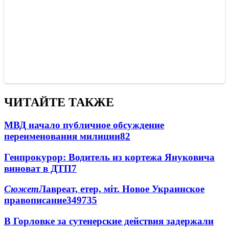
ЧИТАЙТЕ ТАКЖЕ
МВД начало публичное обсуждение
переименования милиции
8
2
Генпрокурор: Водитель из кортежа Януковича
виноват в ДТП
7
Сюжет
Лавреат, етер, міт. Новое Украинское
правописание
349
7
35
В Горловке за сутенерские действия задержали