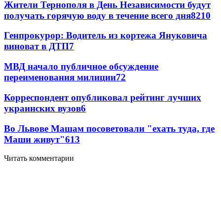
Жители Тернополя в День Независимости будут
получать горячую воду в течение всего дня
8
210
Генпрокурор: Водитель из кортежа Януковича
виноват в ДТП
7
МВД начало публичное обсуждение
переименования милиции
7
2
Корреспондент опубликовал рейтинг лучших
украинских вузов
6
Во Львове Машам посоветовали "ехать туда, где
Маши живут"
6
13
Читать комментарии