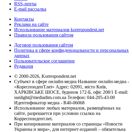
RSS-ленты
E-mail рассылка
Контакты
Реклама на сайте
Использование материалов korrespondent.net
Правила пользования сайтом
Договор пользования сайтом
Политика в сфере конфиденциальности и персональных
данных
Пользовательское соглашение
Редакция
© 2000-2026, Korrespondent.net
Субъект в сфере онлайн-медиа Название онлайн-медиа -
«КореспонденТ.net» Адрес: 02091, місто Київ,
ХАРКІВСЬКЕ ШОСЕ, будинок 172-Б, офіс 208/1 E-mail:
sunlight@mediadim.com.ua
Телефон: 044-205-43-00
Идентификатор медиа - R40-06068
Использование любых материалов, размещённых на
сайте, разрешается при условии ссылки на
Корреспондент.net.
При копировании материалов со страницы «Новости
Украины и мира», для интернет-изданий – обязательна