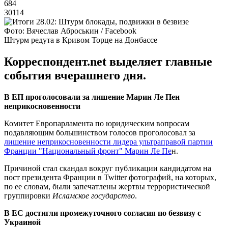
684
30114
Фото: Вячеслав Аброськин / Facebook
Штурм редута в Кривом Торце на Донбассе
Корреспондент.net выделяет главные
события вчерашнего дня.
В ЕП проголосовали за лишение Марин Ле Пен
неприкосновенности
Комитет Европарламента по юридическим вопросам
подавляющим большинством голосов проголосовал за
лишение неприкосновенности лидера ультраправой партии
Франции "Национальный фронт" Марин Ле Пе
н.
Причиной стал скандал вокруг публикации кандидатом на
пост президента Франции в Twitter фотографий, на которых,
по ее словам, были запечатлены жертвы террористической
группировки
Исламское государство
.
В ЕС достигли промежуточного согласия по безвизу с
Украиной