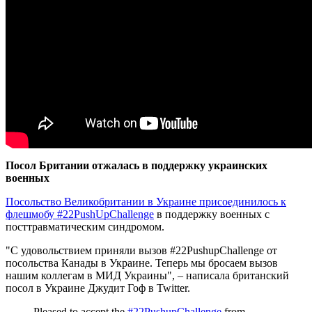
Посол Британии отжалась в поддержку украинских
военных
Посольство Великобритании в Украине присоединилось к
флешмобу #22PushUpChallenge
в поддержку военных с
посттравматическим синдромом.
"С удовольствием приняли вызов #22PushupChallenge от
посольства Канады в Украине. Теперь мы бросаем вызов
нашим коллегам в МИД Украины", – написала британский
посол в Украине Джудит Гоф в Twitter.
Pleased to accept the
#22PushupChallenge
from