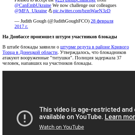
@CanEmbUkraine
We now challenge our colleagues
@MFA_Ukraine
💪
pic.twitter.com/bzmWaeN3zD
— Judith Gough (@JudithGoughFCO)
28 февраля
2017 г.
На Донбассе произошел штурм участников блокады
В штабе блокады заявили о
штурме редута в районе Кривого
Торца в Донецкой области
. Утверждалось, что блокадников
атакуют вооруженные "титушки". Полиция задержала 37
человек, напавших на участников блокады.