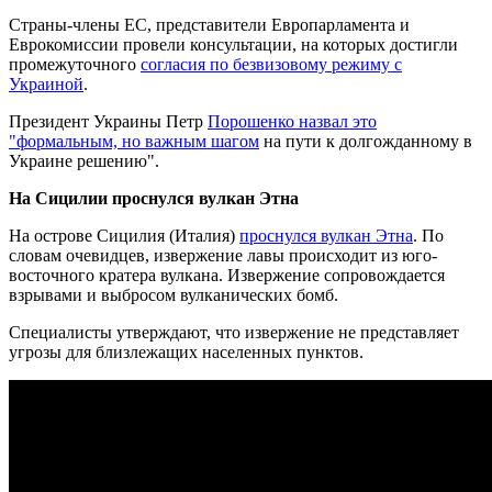
Страны-члены ЕС, представители Европарламента и
Еврокомиссии провели консультации, на которых достигли
промежуточного
согласия по безвизовому режиму с
Украиной
.
Президент Украины Петр
Порошенко назвал это
"формальным, но важным шагом
на пути к долгожданному в
Украине решению".
На Сицилии проснулся вулкан Этна
На острове Сицилия (Италия)
проснулся вулкан Этна
. По
словам очевидцев, извержение лавы происходит из юго-
восточного кратера вулкана. Извержение сопровождается
взрывами и выбросом вулканических бомб.
Специалисты утверждают, что извержение не представляет
угрозы для близлежащих населенных пунктов.