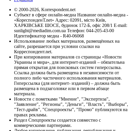
© 2000-2026, Korrespondent.net
Субъект в сфере онлайн-медиа Название онлайн-медиа -
«КореспонденТ.net» Адрес: 02091, місто Київ,
ХАРКІВСЬКЕ ШОСЕ, будинок 172-Б, офіс 208/1 E-mail:
sunlight@mediadim.com.ua
Телефон: 044-205-43-00
Идентификатор медиа - R40-06068
Использование любых материалов, размещённых на
сайте, разрешается при условии ссылки на
Корреспондент.net.
При копировании материалов со страницы «Новости
Украины и мира», для интернет-изданий – обязательна
прямая открытая для поисковых систем гиперссылка.
Ссылка должна быть размещена в независимости от
полного либо частичного использования материалов.
Гиперссылка (для интернет- изданий) – должна быть
размещена в подзаголовке или в первом абзаце
материала.
Новости с пометками "Мнение", "Экспертиза",
"Заявление", "Регионы", "Деньги", "Власть", "Выборы",
"Тест-драйв", "Спецпроекты", "Промо" публикуются на
правах рекламы.
Раздел Спецпроекты создается совместно с
коммерческими партнерами.
Любое копирование, публикация, републикация и