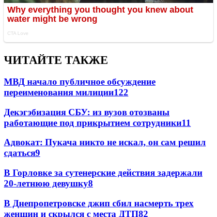
ЧИТАЙТЕ ТАКЖЕ
МВД начало публичное обсуждение
переименования милиции
12
2
Декэгэбизация СБУ: из вузов отозваны
работающие под прикрытием сотрудники
11
Адвокат: Пукача никто не искал, он сам решил
сдаться
9
В Горловке за сутенерские действия задержали
20-летнюю девушку
8
В Днепропетровске джип сбил насмерть трех
женщин и скрылся с места ДТП
8
2