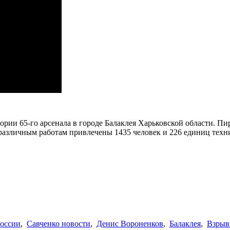
ории 65-го арсенала в городе Балаклея Харьковской области. П
различным работам привлечены 1435 человек и 226 единиц техн
России
,
Савченко новости
,
Денис Вороненков
,
Балаклея
,
Взрыв