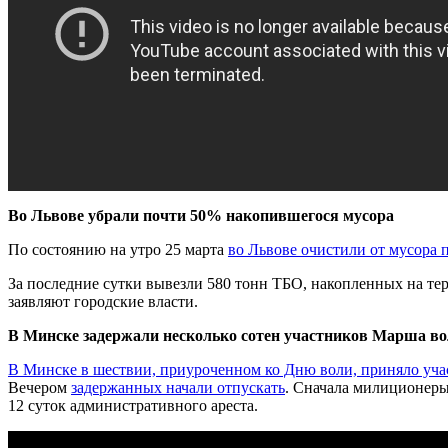
Во Львове убрали почти 50% накопившегося мусора
По состоянию на утро 25 марта
во Львове очистили от мусора
За последние сутки вывезли 580 тонн ТБО, накопленных на те
заявляют городские власти.
В Минске задержали несколько сотен участников Марша в
В Минске в шествии, приуроченном ко Дню воли, приняло учас
Вечером
задержанных начали отпускать
. Сначала милиционеры
12 суток административного ареста.