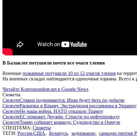
В Балаклее потушили почти все очаги тления
Военные
пожарные потушили 10 из 12 очагов тления
на террит
На военных складах наблюдаются одиночные взрывы. Всего к 
Читайте Korrespondent.net в Google News
Сюжеты
Сюжет
Ставки поднимаются. Иран будет бить по добычи
Сюжет
Раскопки в Крыму. Экстрадиция россиянина в Украину
Сюжет
Не наша война. НАТО отказало Трампу
Сюжет
ЕС поможет Дружбе. Страсти по нефтепроводу
Сюжет
Трамп собирает команду. Судоходство в Ормузе
СПЕЦТЕМА:
Сюжеты
ТЕГИ:
Россия-США
,
Беларусь
,
задержание
,
санкции против 