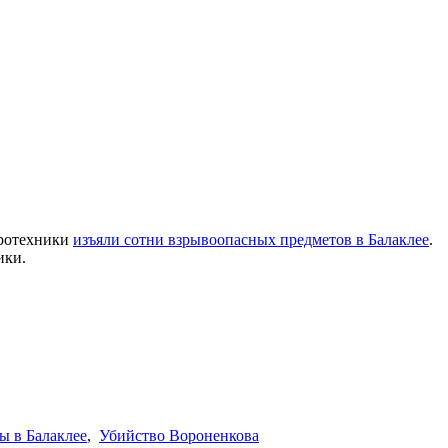
иротехники
изъяли сотни взрывоопасных предметов в Балаклее
.
ики.
ы в Балаклее
,
Убийство Вороненкова