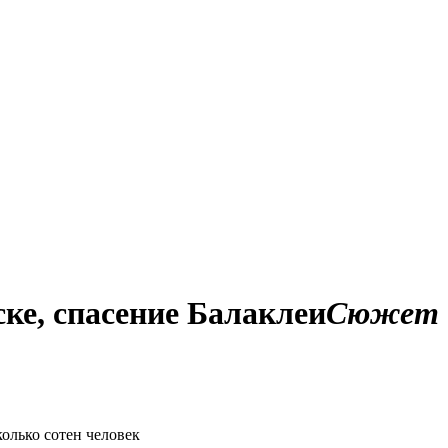
ке, спасение Балаклеи
Сюжет
олько сотен человек