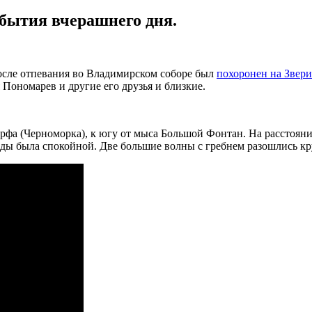
обытия вчерашнего дня.
сле отпевания во Владимирском соборе был
похоронен на Звер
ономарев и другие его друзья и близкие.
рфа (Черноморка), к югу от мыса Большой Фонтан. На расстояни
оды была спокойной. Две большие волны с гребнем разошлись кру